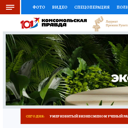
ФОТО
ВИДЕО
СПЕЦОПЕРАЦИЯ
ПОЛ
СОЦПОДДЕРЖКА
НАУКА
СПОРТ
КО
ВЫБОР ЭКСПЕРТОВ
ДОКТОР
ФИНАНС
КНИЖНАЯ ПОЛКА
ПРОГНОЗЫ НА СПОРТ
ПРЕСС-ЦЕНТР
НЕДВИЖИМОСТЬ
ТЕЛЕ
РАДИО КП
ТЕСТЫ
НОВОЕ НА САЙТЕ
СЕГОДНЯ:
УМЕР ИЗБИТЫЙ БИЗНЕСМЕНОМ УЧЕНЫЙ РА