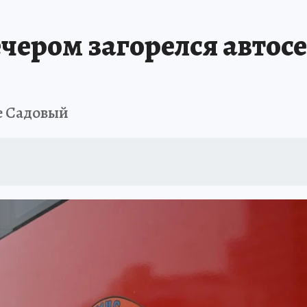
АФИША
ИСПЫТАНО НА СЕБЕ
чером загорелся автосе
е Садовый