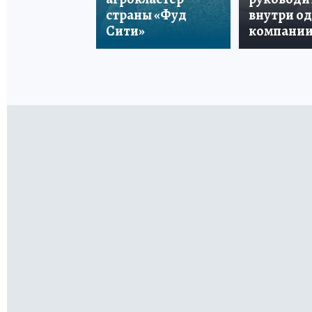
страны «Фуд
внутри о
Сити»
компани