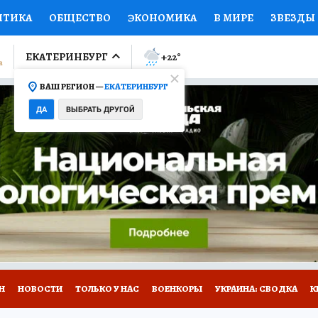
ИТИКА
ОБЩЕСТВО
ЭКОНОМИКА
В МИРЕ
ЗВЕЗДЫ
ЛУМНИСТЫ
ПРОИСШЕСТВИЯ
НАЦИОНАЛЬНЫЕ ПРОЕК
ЕКАТЕРИНБУРГ
+22
°
ВАШ РЕГИОН —
ЕКАТЕРИНБУРГ
Ы
ОТКРЫВАЕМ МИР
Я ЗНАЮ
СЕМЬЯ
ЖЕНСКИЕ СЕ
ДА
ВЫБРАТЬ ДРУГОЙ
ПРОМОКОДЫ
СЕРИАЛЫ
СПЕЦПРОЕКТЫ
ДЕФИЦИТ
ВИЗОР
КОЛЛЕКЦИИ
КОНКУРСЫ
РАБОТА У НАС
ГИ
Н
НОВОСТИ
ТОЛЬКО У НАС
ВОЕНКОРЫ
УКРАИНА: СВОДКА
К