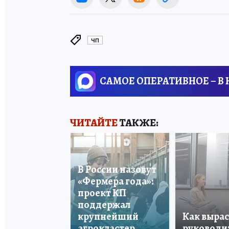
ЧП
САМОЕ ОПЕРАТИВНОЕ – В
ЧИТАЙТЕ
ТАКЖЕ:
В России назовут
«Фермера года»:
проект КП
поддержал
крупнейший
Как вырас
агрокластер
руководи