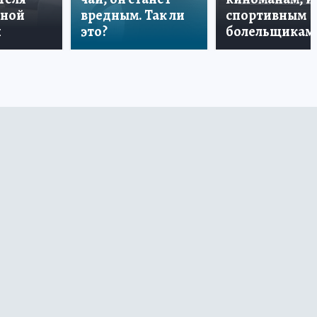
дной
вредным. Так ли
спортивным
и
это?
болельщикам