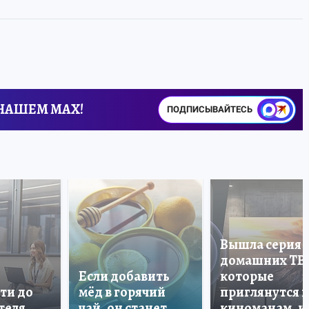
 НАШЕМ MAX!
ПОДПИСЫВАЙТЕСЬ
Вышла серия
домашних ТВ
Если добавить
которые
ти до
мёд в горячий
приглянутся 
теля
чай, он станет
киноманам, и