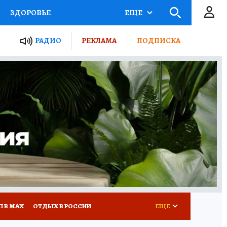
ЗДОРОВЬЕ
ЕЩЕ
ТЫ РОССИИ
РАДИО
РЕКЛАМА
ПОДПИСКА
КРЕТЫ
ПУТЕВОДИТЕЛЬ
 ЖЕЛЕЗА
ТУРИЗМ
Д ПОТРЕБИТЕЛЯ
ВСЕ О КП
П В МАХ
ОТДЫХ В РОССИИ
ЕЩЕ