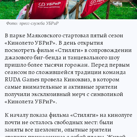
Фото: пресс-служба УБРиР
В парке Маяковского стартовал пятый сезон
«Кинолето УБРиР». В день открытия
посмотреть фильм «Стиляги» в сопровождении
джазового биг-бенда и танцевального шоу
пришло более тысячи горожан. Перед первым
сеансом по сложившейся традиции команда
RUDA Games провела Киноквиз, в котором
самые внимательные и активные зрители
получили эксклюзивный мерч с символикой
«Кинолета УБРиР».
К началу показа фильма «Стиляги» на кинолуге
почти не осталось свободных мест: были
заняты все шезлонги, опытные зрители
стелили принесенные с собой пледы. Живой