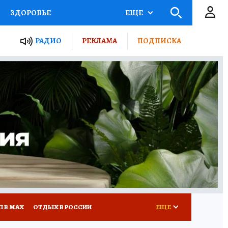
ЗДОРОВЬЕ
ЕЩЕ
ТЫ РОССИИ
РАДИО
РЕКЛАМА
ПОДПИСКА
КРЕТЫ
ПУТЕВОДИТЕЛЬ
 ЖЕЛЕЗА
ТУРИЗМ
Д ПОТРЕБИТЕЛЯ
ВСЕ О КП
П В МАХ
ОТДЫХ В РОССИИ
ЕЩЕ