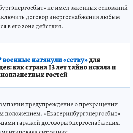
бургэнергосбыт» не имел законных оснований
 заключить договор энергоснабжения любым
я в его зоне действия.
 военные натянули «сетку»
для
в: как страна 13 лет тайно искала и
инопланетных гостей
 компании предупреждение о прекращении
 положением. «Екатеринбургэнергосбыт»
льцами гаражей договоры энергоснабжения.
мментировала ситуацию: