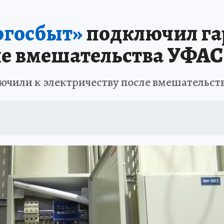
АФИША
ИСПЫТАНО НА СЕБЕ
ргосбыт»
подключил га
ле вмешательства УФАС
лючили к электричеству после вмешательст