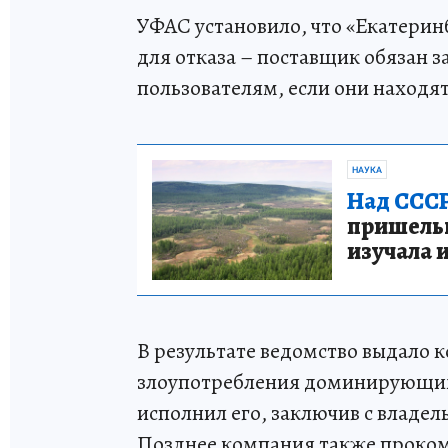
УФАС установило, что «Екатерин
для отказа – поставщик обязан
пользователям, если они находятс
НАУКА
Над СССР
пришельце
изучала 
В результате ведомство выдало
злоупотребления доминирующим
исполнил его, заключив с владе
Позднее компания также проко