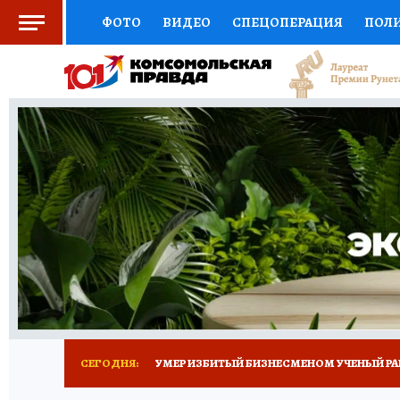
ФОТО
ВИДЕО
СПЕЦОПЕРАЦИЯ
ПОЛ
СОЦПОДДЕРЖКА
НАУКА
СПОРТ
КО
ВЫБОР ЭКСПЕРТОВ
ДОКТОР
ФИНАНС
КНИЖНАЯ ПОЛКА
ПРОГНОЗЫ НА СПОРТ
ПРЕСС-ЦЕНТР
НЕДВИЖИМОСТЬ
ТЕЛЕ
РАДИО КП
ТЕСТЫ
НОВОЕ НА САЙТЕ
СЕГОДНЯ:
УМЕР ИЗБИТЫЙ БИЗНЕСМЕНОМ УЧЕНЫЙ РА