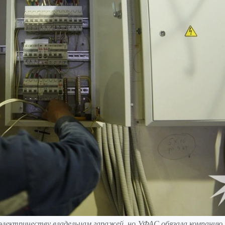
электричеству владельцам гаражей, но УФАС обязала компанию