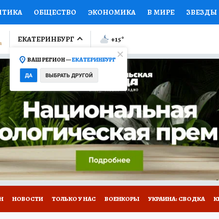
ИТИКА
ОБЩЕСТВО
ЭКОНОМИКА
В МИРЕ
ЗВЕЗДЫ
ЛУМНИСТЫ
ПРОИСШЕСТВИЯ
НАЦИОНАЛЬНЫЕ ПРОЕК
ЕКАТЕРИНБУРГ
+15
°
ВАШ РЕГИОН —
ЕКАТЕРИНБУРГ
Ы
ОТКРЫВАЕМ МИР
Я ЗНАЮ
СЕМЬЯ
ЖЕНСКИЕ СЕ
ДА
ВЫБРАТЬ ДРУГОЙ
ПРОМОКОДЫ
СЕРИАЛЫ
СПЕЦПРОЕКТЫ
ДЕФИЦИТ
ВИЗОР
КОЛЛЕКЦИИ
КОНКУРСЫ
РАБОТА У НАС
ГИ
Н
НОВОСТИ
ТОЛЬКО У НАС
ВОЕНКОРЫ
УКРАИНА: СВОДКА
К