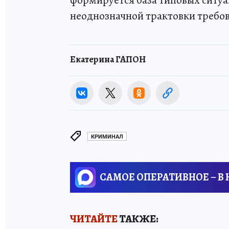
формируется база типовых ситу
неоднозначной трактовки требо
Екатерина ГАПОН
КРИМИНАЛ
САМОЕ ОПЕРАТИВНОЕ – В
ЧИТАЙТЕ
ТАКЖЕ: