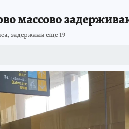
АФИША
ИСПЫТАНО НА СЕБЕ
ово массово задержива
са, задержаны еще 19