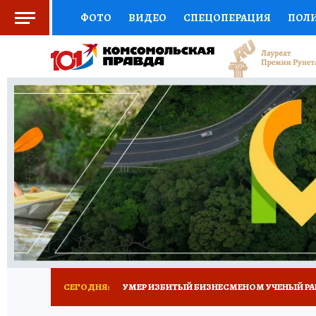
ФОТО
ВИДЕО
СПЕЦОПЕРАЦИЯ
ПОЛ
СОЦПОДДЕРЖКА
НАУКА
СПОРТ
КО
ВЫБОР ЭКСПЕРТОВ
ДОКТОР
ФИНАНС
КНИЖНАЯ ПОЛКА
ПРОГНОЗЫ НА СПОРТ
ПРЕСС-ЦЕНТР
НЕДВИЖИМОСТЬ
ТЕЛЕ
РАДИО КП
ТЕСТЫ
НОВОЕ НА САЙТЕ
СЕГОДНЯ:
УМЕР ИЗБИТЫЙ БИЗНЕСМЕНОМ УЧЕНЫЙ РА