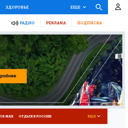
ЗДОРОВЬЕ
ЕЩЕ
ТЫ РОССИИ
РАДИО
РЕКЛАМА
ПОДПИСКА
КРЕТЫ
ПУТЕВОДИТЕЛЬ
 ЖЕЛЕЗА
ТУРИЗМ
Д ПОТРЕБИТЕЛЯ
ВСЕ О КП
П В МАХ
ОТДЫХ В РОССИИ
ЕЩЕ