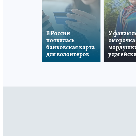
В России
У фанзы 
появилась
оморочка 
банковская карта
мордушки
для волонтеров
удэгейски