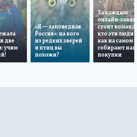
За каждым
онлайн-заказ
«Я — заповедная
стоит команда
лежала
Россия»: на кого
кто эти люди 
и две
из редких зверей
как на самом 
: учим
и птиц вы
собирают на
й!
похожи?
покупки