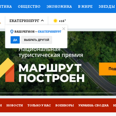
ИТИКА
ОБЩЕСТВО
ЭКОНОМИКА
В МИРЕ
ЗВЕЗДЫ
ЛУМНИСТЫ
ПРОИСШЕСТВИЯ
НАЦИОНАЛЬНЫЕ ПРОЕК
ЕКАТЕРИНБУРГ
+16
°
ВАШ РЕГИОН —
ЕКАТЕРИНБУРГ
Ы
ОТКРЫВАЕМ МИР
Я ЗНАЮ
СЕМЬЯ
ЖЕНСКИЕ СЕ
ДА
ВЫБРАТЬ ДРУГОЙ
ПРОМОКОДЫ
СЕРИАЛЫ
СПЕЦПРОЕКТЫ
ДЕФИЦИТ
ВИЗОР
КОЛЛЕКЦИИ
КОНКУРСЫ
РАБОТА У НАС
ГИ
Н
НОВОСТИ
ТОЛЬКО У НАС
ВОЕНКОРЫ
УКРАИНА: СВОДКА
К