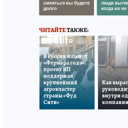
смеяться вы будете
люди вытв
долго
когда их не 
ЧИТАЙТЕ
ТАКЖЕ:
В России назовут
«Фермера года»:
проект КП
поддержал
крупнейший
Как вырас
агрокластер
руководи
страны «Фуд
внутри о
Сити»
компани