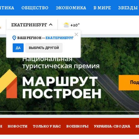
ИТИКА
ОБЩЕСТВО
ЭКОНОМИКА
В МИРЕ
ЗВЕЗДЫ
ЛУМНИСТЫ
ПРОИСШЕСТВИЯ
НАЦИОНАЛЬНЫЕ ПРОЕК
ЕКАТЕРИНБУРГ
+20
°
ВАШ РЕГИОН —
ЕКАТЕРИНБУРГ
Ы
ОТКРЫВАЕМ МИР
Я ЗНАЮ
СЕМЬЯ
ЖЕНСКИЕ СЕ
ДА
ВЫБРАТЬ ДРУГОЙ
ПРОМОКОДЫ
СЕРИАЛЫ
СПЕЦПРОЕКТЫ
ДЕФИЦИТ
ВИЗОР
КОЛЛЕКЦИИ
КОНКУРСЫ
РАБОТА У НАС
ГИ
Н
НОВОСТИ
ТОЛЬКО У НАС
ВОЕНКОРЫ
УКРАИНА: СВОДКА
К