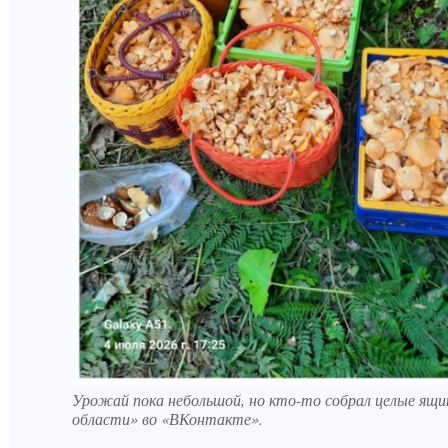
Урожай пока небольшой, но кто-то собрал целые ящик
области» во «ВКонтакте».