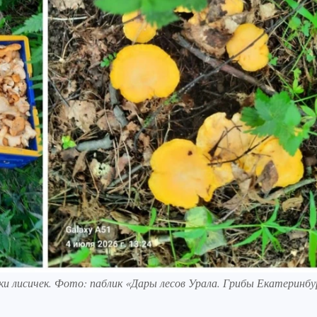
и лисичек. Фото: паблик «Дары лесов Урала. Грибы Екатеринбу