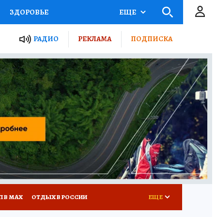
ЗДОРОВЬЕ
ЕЩЕ
ТЫ РОССИИ
РАДИО
РЕКЛАМА
ПОДПИСКА
КРЕТЫ
ПУТЕВОДИТЕЛЬ
 ЖЕЛЕЗА
ТУРИЗМ
Д ПОТРЕБИТЕЛЯ
ВСЕ О КП
П В МАХ
ОТДЫХ В РОССИИ
ЕЩЕ