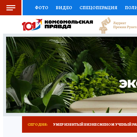
ФОТО
ВИДЕО
СПЕЦОПЕРАЦИЯ
ПОЛ
СОЦПОДДЕРЖКА
НАУКА
СПОРТ
КО
ВЫБОР ЭКСПЕРТОВ
ДОКТОР
ФИНАНС
КНИЖНАЯ ПОЛКА
ПРОГНОЗЫ НА СПОРТ
ПРЕСС-ЦЕНТР
НЕДВИЖИМОСТЬ
ТЕЛЕ
РАДИО КП
ТЕСТЫ
НОВОЕ НА САЙТЕ
СЕГОДНЯ:
УМЕР ИЗБИТЫЙ БИЗНЕСМЕНОМ УЧЕНЫЙ РА