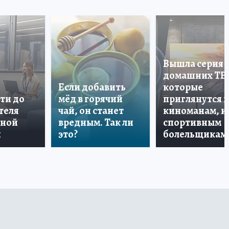
Вышла серия
домашних ТВ
Если добавить
которые
ти до
мёд в горячий
приглянутся 
теля
чай, он станет
киноманам, и
дной
вредным. Так ли
спортивным
и
это?
болельщикам