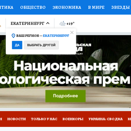
ИТИКА
ОБЩЕСТВО
ЭКОНОМИКА
В МИРЕ
ЗВЕЗДЫ
ЛУМНИСТЫ
ПРОИСШЕСТВИЯ
НАЦИОНАЛЬНЫЕ ПРОЕК
ЕКАТЕРИНБУРГ
+19
°
ВАШ РЕГИОН —
ЕКАТЕРИНБУРГ
Ы
ОТКРЫВАЕМ МИР
Я ЗНАЮ
СЕМЬЯ
ЖЕНСКИЕ СЕ
ДА
ВЫБРАТЬ ДРУГОЙ
ПРОМОКОДЫ
СЕРИАЛЫ
СПЕЦПРОЕКТЫ
ДЕФИЦИТ
ВИЗОР
КОЛЛЕКЦИИ
КОНКУРСЫ
РАБОТА У НАС
ГИ
Н
НОВОСТИ
ТОЛЬКО У НАС
ВОЕНКОРЫ
УКРАИНА: СВОДКА
К