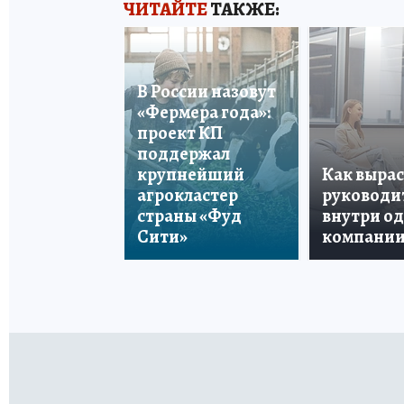
ЧИТАЙТЕ
ТАКЖЕ:
В России назовут
«Фермера года»:
проект КП
поддержал
крупнейший
Как вырас
агрокластер
руководи
страны «Фуд
внутри о
Сити»
компани