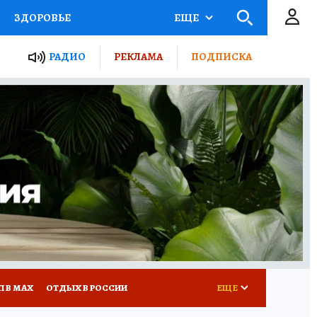
ЗДОРОВЬЕ
ЕЩЕ
ТЫ РОССИИ
РАДИО
РЕКЛАМА
ПОДПИСКА
КРЕТЫ
ПУТЕВОДИТЕЛЬ
 ЖЕЛЕЗА
ТУРИЗМ
Д ПОТРЕБИТЕЛЯ
ВСЕ О КП
П В МАХ
ОТДЫХ В РОССИИ
ЕЩЕ