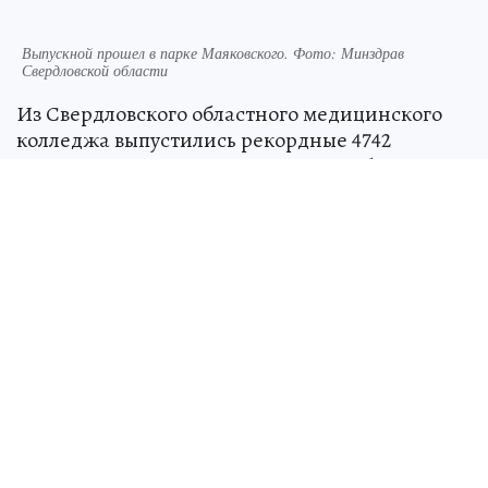
Выпускной прошел в парке Маяковского. Фото: Минздрав
Свердловской области
Из Свердловского областного медицинского
колледжа выпустились рекордные 4742
специалиста по 13 направлениям. Об этом
сообщили в Минздраве Свердловской области.
Выпускной впервые прошел на открытой
площадке – в парке Маяковского.
Особенностью этого выпускного также стало
то, что некоторые медики получили сразу два
диплома.
– У нас каждый третий выпускник получил
вторую профессию. Проект так и назвали –
«Одна профессия – два диплома». Студент,
заканчивая колледж, уже имеет два диплома,
допустим, сестринское дело и «корая