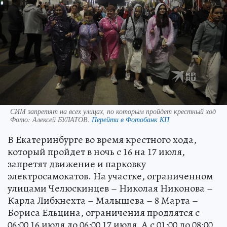
СИМ запретят на всех улицах, по которым пройдет крестный ход
Фото:
Алексей БУЛАТОВ.
Перейти в Фотобанк КП
В Екатеринбурге во время крестного хода,
который пройдет в ночь с 16 на 17 июля,
запретят движение и парковку
электросамокатов. На участке, ограниченном
улицами Челюскинцев – Николая Никонова –
Карла Либкнехта – Малышева – 8 Марта –
Бориса Ельцина, ограничения продлятся с
06:00 16 июля до 06:00 17 июля. А с 01:00 до 08:00