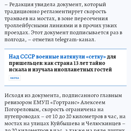
– Редакция увидела документ, который
традиционно регламентирует скорость
трамваев на мостах, в зоне пересечения
троллейбусными линиями и в прочих узких
проездах. Этот документ подписывается раз в
полгода, – отметил telegram-канал.
Над СССР военные натянули «сетку»
для
пришельцев: как страна 13 лет тайно
искала и изучала инопланетных гостей
НАУКА
Исходя из документа, подписанного главным
ревизором ЕМУП «Гортранс» Алексеем
Погореловым, скорость ограничена на
путепроводах – от 10 до 20 километров в час, на
мостах на улицах Куйбышева и Челюскинцев –
до 20 километров в час, а также на ряде других