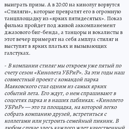
выиграть призы. А в 20:00 на кинолуг ворвутся
«Стиляги», которые превратят его в огромную
танцплощадку из «ярких пятидесятых». Показ
фильма пройдет под живой аккомпанемент
джазового биг-бенда, а танцоры и вокалисты в
этот вечер примерят на себя амплуа стиляг и
выступят в ярких платьях и вызывающих
галстуках.
-
В компании стиляг мы откроем уже пятый по
счету сезон «Кинолета УБРиР». За эти годы наш
совместный проект с командой парка
Маяковского стал одним из самых ярких
событий лета. Его ждут, о нем спрашивают в
соцсетях парка и в наших пабликах. «Кинолето
УБРиР»
— это
та площадка, на которой легко
собрать компанию друзей, встретиться с
коллегами или устроить семейный пикник. В
любом случае здесь каждого ждет качественный