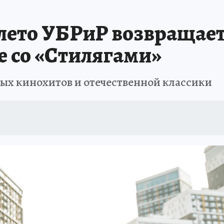
АФИША
ИСПЫТАНО НА СЕБЕ
ето УБРиР возвращает
е со «Стилягами»
вых кинохитов и отечественной классики