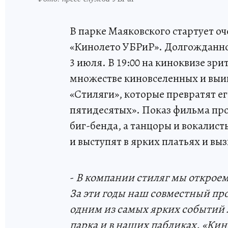
В парке Маяковского стартует оч
«Кинолето УБРиР». Долгожданно
3 июля. В 19:00 на киноквизе зри
множестве киновселенных и выигр
«Стиляги», которые превратят е
пятидесятых». Показ фильма пр
биг-бенда, а танцоры и вокалист
и выступят в ярких платьях и в
-
В компании стиляг мы откроем
За эти годы наш совместный про
одним из самых ярких событий л
парка и в наших пабликах. «Ки