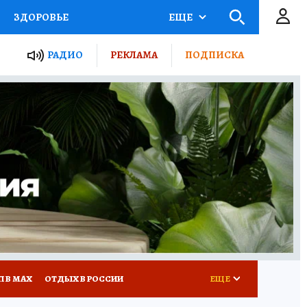
ЗДОРОВЬЕ
ЕЩЕ
ТЫ РОССИИ
РАДИО
РЕКЛАМА
ПОДПИСКА
КРЕТЫ
ПУТЕВОДИТЕЛЬ
 ЖЕЛЕЗА
ТУРИЗМ
Д ПОТРЕБИТЕЛЯ
ВСЕ О КП
П В МАХ
ОТДЫХ В РОССИИ
ЕЩЕ