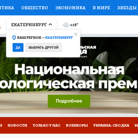
ИТИКА
ОБЩЕСТВО
ЭКОНОМИКА
В МИРЕ
ЗВЕЗДЫ
ЛУМНИСТЫ
ПРОИСШЕСТВИЯ
НАЦИОНАЛЬНЫЕ ПРОЕК
ЕКАТЕРИНБУРГ
+18
°
ВАШ РЕГИОН —
ЕКАТЕРИНБУРГ
Ы
ОТКРЫВАЕМ МИР
Я ЗНАЮ
СЕМЬЯ
ЖЕНСКИЕ СЕ
ДА
ВЫБРАТЬ ДРУГОЙ
ПРОМОКОДЫ
СЕРИАЛЫ
СПЕЦПРОЕКТЫ
ДЕФИЦИТ
ВИЗОР
КОЛЛЕКЦИИ
КОНКУРСЫ
РАБОТА У НАС
ГИ
Н
НОВОСТИ
ТОЛЬКО У НАС
ВОЕНКОРЫ
УКРАИНА: СВОДКА
К