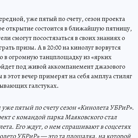
ередной, уже пятый по счету, сезон проекта
е открытие состоится в ближайшую пятницу,
тели смогут посостязаться в своих знаниях о
ать призы. А в 20:00 на кинолуг ворвутся
го в огромную танцплощадку из «ярких
ойдет под живой аккомпанемент джазового
ы в этот вечер примерят на себя амплуа стиляг
ызывающих галстуках.
 уже пятый по счету сезон «Кинолета УБРиР».
ект с командой парка Маяковского стал
ета. Его ждут, о нем спрашивают в соцсетях
нолето УБРиР»
— это
та площадка, на которой