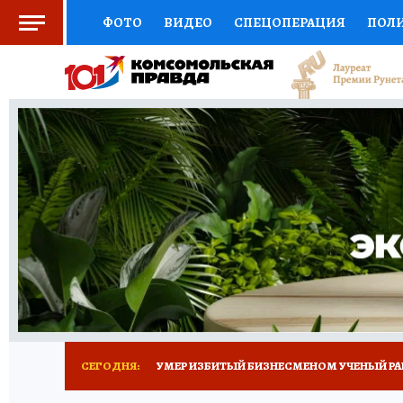
ФОТО
ВИДЕО
СПЕЦОПЕРАЦИЯ
ПОЛ
СОЦПОДДЕРЖКА
НАУКА
СПОРТ
КО
ВЫБОР ЭКСПЕРТОВ
ДОКТОР
ФИНАНС
КНИЖНАЯ ПОЛКА
ПРОГНОЗЫ НА СПОРТ
ПРЕСС-ЦЕНТР
НЕДВИЖИМОСТЬ
ТЕЛЕ
РАДИО КП
ТЕСТЫ
НОВОЕ НА САЙТЕ
СЕГОДНЯ:
УМЕР ИЗБИТЫЙ БИЗНЕСМЕНОМ УЧЕНЫЙ РА