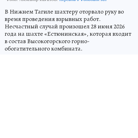
В Нижнем Тагиле шахтеру оторвало руку во
время проведения взрывных работ.
Несчастный случай произошел 28 июня 2026
года на шахте «Естюнинская», которая входит
в состав Высокогорского горно-
обогатительного комбината.
– При ведении взрывных работ взрывник
подземного добычного участка получил
ампутацию левой кисти. Пострадавший
доставлен в городскую больницу, ему оказана
медицинская помощь, – сообщили в
Государственной инспекции труда в
Свердловской области.