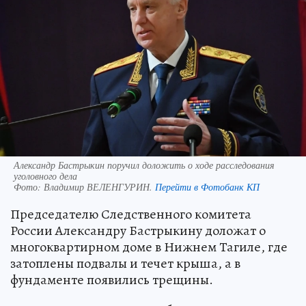
Александр Бастрыкин поручил доложить о ходе расследования
уголовного дела
Фото:
Владимир ВЕЛЕНГУРИН.
Перейти в Фотобанк КП
Председателю Следственного комитета
России Александру Бастрыкину доложат о
многоквартирном доме в Нижнем Тагиле, где
затоплены подвалы и течет крыша, а в
фундаменте появились трещины.