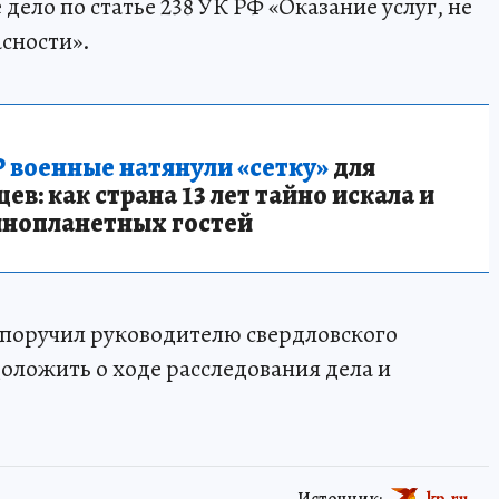
дело по статье 238 УК РФ «Оказание услуг, не
сности».
 военные натянули «сетку»
для
в: как страна 13 лет тайно искала и
инопланетных гостей
 поручил руководителю свердловского
ложить о ходе расследования дела и
Источник:
kp.ru