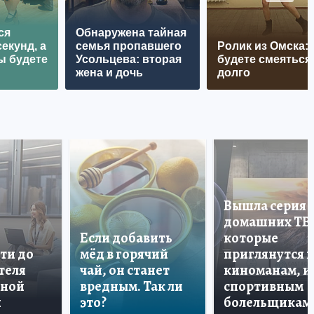
ся
Обнаружена тайная
екунд, а
семья пропавшего
Ролик из Омска:
ы будете
Усольцева: вторая
будете смеяться
жена и дочь
долго
Вышла серия
домашних ТВ
Если добавить
которые
ти до
мёд в горячий
приглянутся 
теля
чай, он станет
киноманам, и
дной
вредным. Так ли
спортивным
и
это?
болельщикам