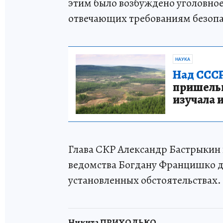
этим было возбуждено уголовное 
отвечающих требованиям безопа
НАУКА
Над СССР
пришельце
изучала 
Глава СКР Александр Бастрыкин
ведомства Богдану Францишко до
установленных обстоятельствах.
Никита ПРИХОДЬКО