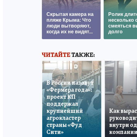
Скрытая камера на
Ролик длит
пляже Крыма: Что
несколько с
люди вытворяют,
смеяться в
когда их не видят...
долго
ЧИТАЙТЕ
ТАКЖЕ:
В России назовут
«Фермера года»:
проект КП
поддержал
крупнейший
Как вырас
агрокластер
руководи
страны «Фуд
внутри о
Сити»
компани