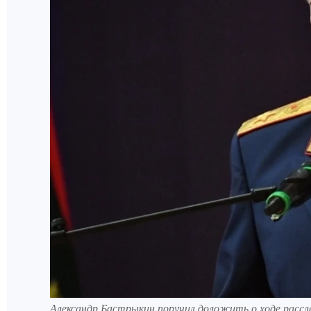
Александр Бастрыкин поручил доложить о ходе рассле