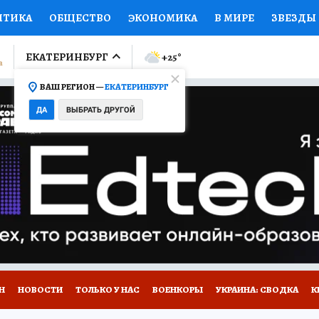
ИТИКА
ОБЩЕСТВО
ЭКОНОМИКА
В МИРЕ
ЗВЕЗДЫ
ЛУМНИСТЫ
ПРОИСШЕСТВИЯ
НАЦИОНАЛЬНЫЕ ПРОЕК
ЕКАТЕРИНБУРГ
+25
°
ВАШ РЕГИОН —
ЕКАТЕРИНБУРГ
Ы
ОТКРЫВАЕМ МИР
Я ЗНАЮ
СЕМЬЯ
ЖЕНСКИЕ СЕ
ДА
ВЫБРАТЬ ДРУГОЙ
ПРОМОКОДЫ
СЕРИАЛЫ
СПЕЦПРОЕКТЫ
ДЕФИЦИТ
ВИЗОР
КОЛЛЕКЦИИ
КОНКУРСЫ
РАБОТА У НАС
ГИ
Н
НОВОСТИ
ТОЛЬКО У НАС
ВОЕНКОРЫ
УКРАИНА: СВОДКА
К