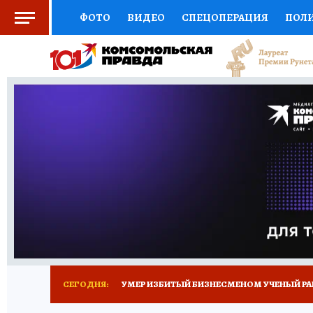
ФОТО
ВИДЕО
СПЕЦОПЕРАЦИЯ
ПОЛ
СОЦПОДДЕРЖКА
НАУКА
СПОРТ
КО
ВЫБОР ЭКСПЕРТОВ
ДОКТОР
ФИНАНС
КНИЖНАЯ ПОЛКА
ПРОГНОЗЫ НА СПОРТ
ПРЕСС-ЦЕНТР
НЕДВИЖИМОСТЬ
ТЕЛЕ
РАДИО КП
ТЕСТЫ
НОВОЕ НА САЙТЕ
СЕГОДНЯ:
УМЕР ИЗБИТЫЙ БИЗНЕСМЕНОМ УЧЕНЫЙ РА