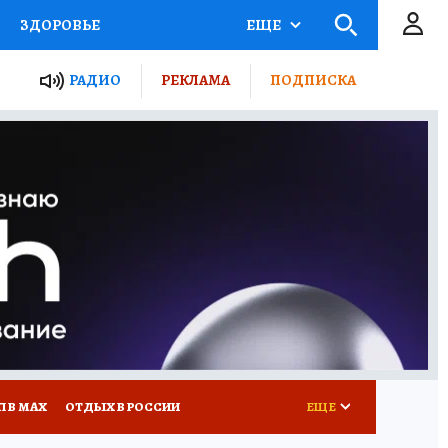
ЗДОРОВЬЕ
ЕЩЕ
ТЫ РОССИИ
РАДИО
РЕКЛАМА
ПОДПИСКА
КРЕТЫ
ПУТЕВОДИТЕЛЬ
 ЖЕЛЕЗА
ТУРИЗМ
Д ПОТРЕБИТЕЛЯ
ВСЕ О КП
П В МАХ
ОТДЫХ В РОССИИ
ЕЩЕ