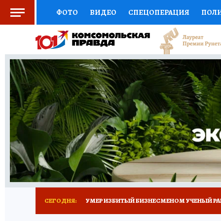
ФОТО
ВИДЕО
СПЕЦОПЕРАЦИЯ
ПОЛ
СОЦПОДДЕРЖКА
НАУКА
СПОРТ
КО
ВЫБОР ЭКСПЕРТОВ
ДОКТОР
ФИНАНС
КНИЖНАЯ ПОЛКА
ПРОГНОЗЫ НА СПОРТ
ПРЕСС-ЦЕНТР
НЕДВИЖИМОСТЬ
ТЕЛЕ
РАДИО КП
ТЕСТЫ
НОВОЕ НА САЙТЕ
СЕГОДНЯ:
УМЕР ИЗБИТЫЙ БИЗНЕСМЕНОМ УЧЕНЫЙ РА