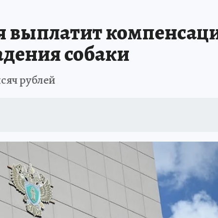
АФИША
ИСПЫТАНО НА СЕБЕ
я выплатит компенсац
адения собаки
ысяч рублей