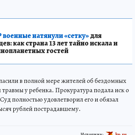
 военные натянули «сетку»
для
в: как страна 13 лет тайно искала и
инопланетных гостей
опасили в полной мере жителей об бездомных
 травмы у ребенка. Прокуратура подала иск о
Суд полностью удовлетворил его и обязал
ысяч рублей пострадавшему.
Источник:
kp.ru