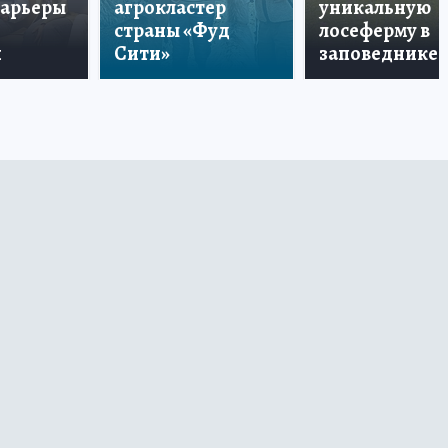
карьеры
агрокластер
уникальную
страны «Фуд
лосеферму в
и
Сити»
заповеднике!