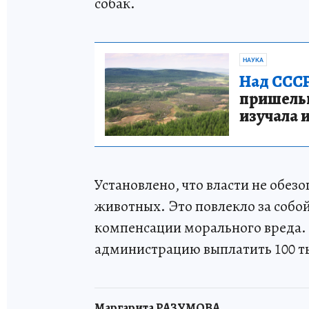
собак.
НАУКА
Над СССР
пришельце
изучала 
Установлено, что власти не обез
животных. Это повлекло за собой
компенсации морального вреда. 
администрацию выплатить 100 т
Маргарита РАЗУМОВА