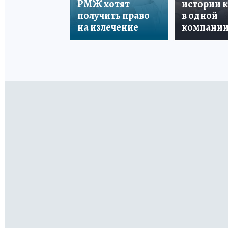
РМЖ хотят
истории 
получить право
в одной
на излечение
компани