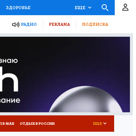
ЗДОРОВЬЕ
ЕЩЕ
ТЫ РОССИИ
РАДИО
РЕКЛАМА
ПОДПИСКА
КРЕТЫ
ПУТЕВОДИТЕЛЬ
 ЖЕЛЕЗА
ТУРИЗМ
Д ПОТРЕБИТЕЛЯ
ВСЕ О КП
П В МАХ
ОТДЫХ В РОССИИ
ЕЩЕ