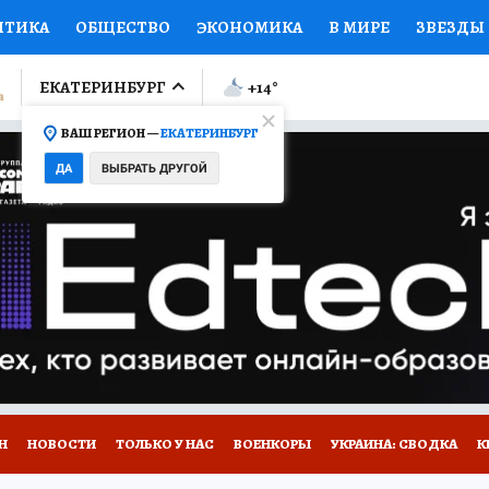
ИТИКА
ОБЩЕСТВО
ЭКОНОМИКА
В МИРЕ
ЗВЕЗДЫ
ЛУМНИСТЫ
ПРОИСШЕСТВИЯ
НАЦИОНАЛЬНЫЕ ПРОЕК
ЕКАТЕРИНБУРГ
+14
°
ВАШ РЕГИОН —
ЕКАТЕРИНБУРГ
Ы
ОТКРЫВАЕМ МИР
Я ЗНАЮ
СЕМЬЯ
ЖЕНСКИЕ СЕ
ДА
ВЫБРАТЬ ДРУГОЙ
ПРОМОКОДЫ
СЕРИАЛЫ
СПЕЦПРОЕКТЫ
ДЕФИЦИТ
ВИЗОР
КОЛЛЕКЦИИ
КОНКУРСЫ
РАБОТА У НАС
ГИ
Н
НОВОСТИ
ТОЛЬКО У НАС
ВОЕНКОРЫ
УКРАИНА: СВОДКА
К