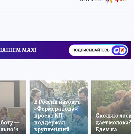
 НАШЕМ MAX!
ПОДПИСЫВАЙТЕСЬ
В России назовут
«Фермера года»:
проект КП
Сколько лоси
аботу —
поддержал
дает молока?
льно! 3
крупнейший
Едем на