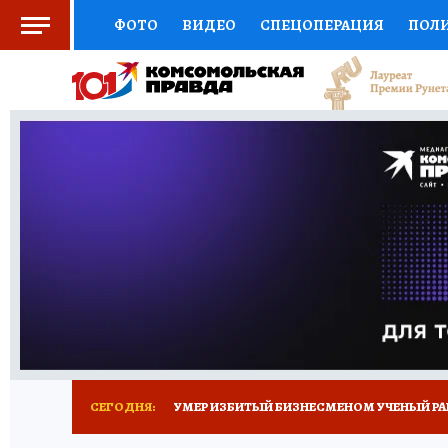
ФОТО
ВИДЕО
СПЕЦОПЕРАЦИЯ
ПОЛ
СОЦПОДДЕРЖКА
НАУКА
СПОРТ
КО
ВЫБОР ЭКСПЕРТОВ
ДОКТОР
ФИНАНС
КНИЖНАЯ ПОЛКА
ПРОГНОЗЫ НА СПОРТ
ПРЕСС-ЦЕНТР
НЕДВИЖИМОСТЬ
ТЕЛЕ
РАДИО КП
ТЕСТЫ
НОВОЕ НА САЙТЕ
СЕГОДНЯ:
УМЕР ИЗБИТЫЙ БИЗНЕСМЕНОМ УЧЕНЫЙ РА