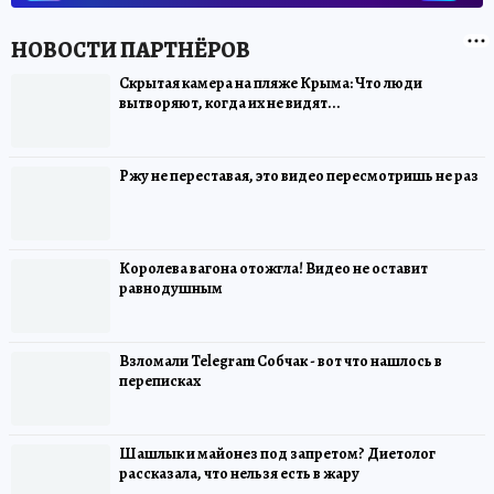
Скрытая камера на пляже Крыма: Что люди
вытворяют, когда их не видят...
Ржу не переставая, это видео пересмотришь не раз
Королева вагона отожгла! Видео не оставит
равнодушным
Взломали Telegram Собчак - вот что нашлось в
переписках
Шашлык и майонез под запретом? Диетолог
рассказала, что нельзя есть в жару