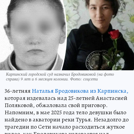
Карпинский городской суд назначил Бродовиковой (на фото
справа) 9 лет и 6 месяцев колонии. Фото: соцсети
36-летняя
Наталья Бродовикова из Карпинска,
которая издевалась над 25-летней Анастасией
Поляковой, обжаловала свой приговор.
Напомним, в мае 2025 года тело девушки было
найдено в акватории реки Турья. Незадолго до
трагедии по Сети начало расходиться жуткое
видео, как Бродовикова издевается над