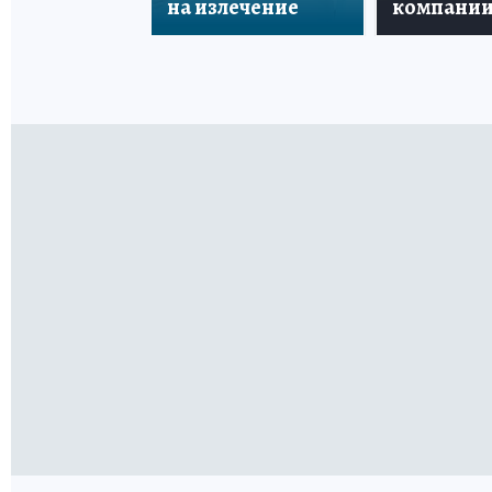
на излечение
компани