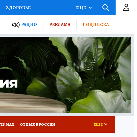
ЗДОРОВЬЕ
ЕЩЕ
ТЫ РОССИИ
РАДИО
РЕКЛАМА
ПОДПИСКА
КРЕТЫ
ПУТЕВОДИТЕЛЬ
 ЖЕЛЕЗА
ТУРИЗМ
Д ПОТРЕБИТЕЛЯ
ВСЕ О КП
П В МАХ
ОТДЫХ В РОССИИ
ЕЩЕ