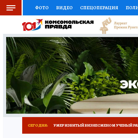
ФОТО
ВИДЕО
СПЕЦОПЕРАЦИЯ
ПОЛ
СОЦПОДДЕРЖКА
НАУКА
СПОРТ
КО
ВЫБОР ЭКСПЕРТОВ
ДОКТОР
ФИНАНС
КНИЖНАЯ ПОЛКА
ПРОГНОЗЫ НА СПОРТ
ПРЕСС-ЦЕНТР
НЕДВИЖИМОСТЬ
ТЕЛЕ
РАДИО КП
ТЕСТЫ
НОВОЕ НА САЙТЕ
СЕГОДНЯ:
УМЕР ИЗБИТЫЙ БИЗНЕСМЕНОМ УЧЕНЫЙ РА