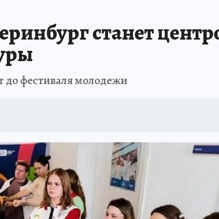
АФИША
ИСПЫТАНО НА СЕБЕ
еринбург станет цент
уры
т до фестиваля молодежи