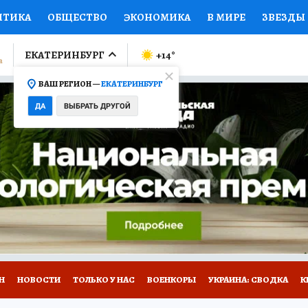
ИТИКА
ОБЩЕСТВО
ЭКОНОМИКА
В МИРЕ
ЗВЕЗДЫ
ЛУМНИСТЫ
ПРОИСШЕСТВИЯ
НАЦИОНАЛЬНЫЕ ПРОЕК
ЕКАТЕРИНБУРГ
+14
°
ВАШ РЕГИОН —
ЕКАТЕРИНБУРГ
Ы
ОТКРЫВАЕМ МИР
Я ЗНАЮ
СЕМЬЯ
ЖЕНСКИЕ СЕ
ДА
ВЫБРАТЬ ДРУГОЙ
ПРОМОКОДЫ
СЕРИАЛЫ
СПЕЦПРОЕКТЫ
ДЕФИЦИТ
ВИЗОР
КОЛЛЕКЦИИ
КОНКУРСЫ
РАБОТА У НАС
ГИ
Н
НОВОСТИ
ТОЛЬКО У НАС
ВОЕНКОРЫ
УКРАИНА: СВОДКА
К