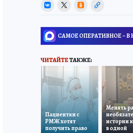
САМОЕ ОПЕРАТИВНОЕ – В
ЧИТАЙТЕ
ТАКЖЕ:
Менять р
Пациентки с
необязате
РМЖ хотят
истории 
получить право
в одной