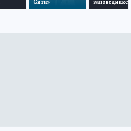
и
Сити»
заповеднике!