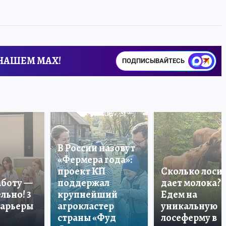
 НАШЕМ MAX!
ПОДПИСЫВАЙТЕСЬ
В России назовут
«Фермера года»:
проект КП
Сколько лоси
аботу —
поддержал
дает молока?
льно! 3
крупнейший
Едем на
карьеры
агрокластер
уникальную
страны «Фуд
лосеферму в