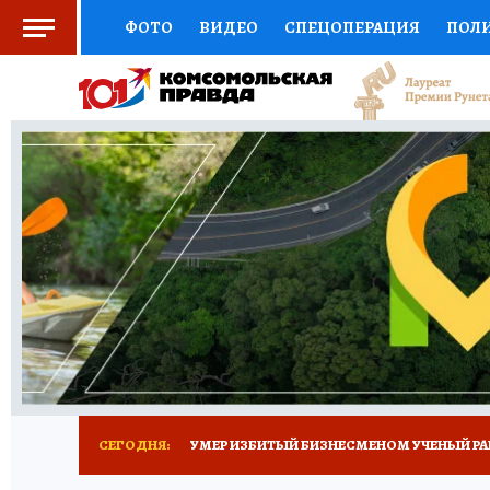
ФОТО
ВИДЕО
СПЕЦОПЕРАЦИЯ
ПОЛ
СОЦПОДДЕРЖКА
НАУКА
СПОРТ
КО
ВЫБОР ЭКСПЕРТОВ
ДОКТОР
ФИНАНС
КНИЖНАЯ ПОЛКА
ПРОГНОЗЫ НА СПОРТ
ПРЕСС-ЦЕНТР
НЕДВИЖИМОСТЬ
ТЕЛЕ
РАДИО КП
ТЕСТЫ
НОВОЕ НА САЙТЕ
СЕГОДНЯ:
УМЕР ИЗБИТЫЙ БИЗНЕСМЕНОМ УЧЕНЫЙ РА