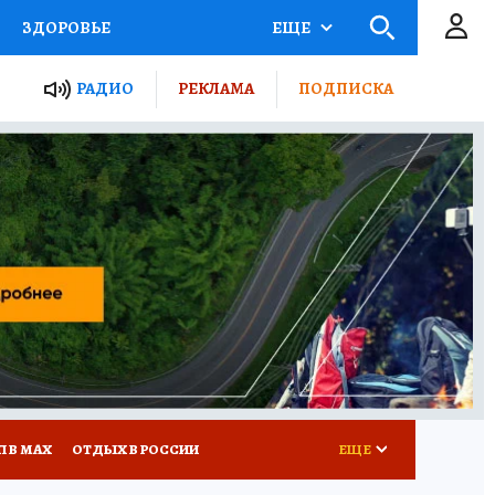
ЗДОРОВЬЕ
ЕЩЕ
ТЫ РОССИИ
РАДИО
РЕКЛАМА
ПОДПИСКА
КРЕТЫ
ПУТЕВОДИТЕЛЬ
 ЖЕЛЕЗА
ТУРИЗМ
Д ПОТРЕБИТЕЛЯ
ВСЕ О КП
П В МАХ
ОТДЫХ В РОССИИ
ЕЩЕ