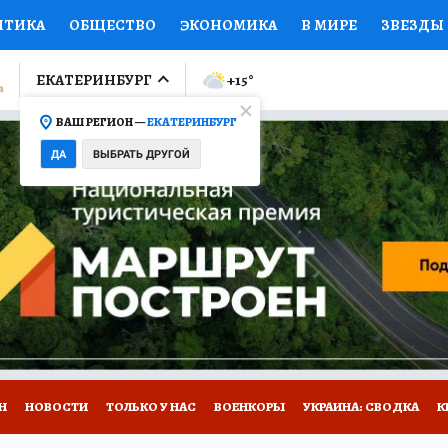
ИТИКА
ОБЩЕСТВО
ЭКОНОМИКА
В МИРЕ
ЗВЕЗДЫ
ЛУМНИСТЫ
ПРОИСШЕСТВИЯ
НАЦИОНАЛЬНЫЕ ПРОЕК
ЕКАТЕРИНБУРГ
+15
°
ВАШ РЕГИОН —
ЕКАТЕРИНБУРГ
Ы
ОТКРЫВАЕМ МИР
Я ЗНАЮ
СЕМЬЯ
ЖЕНСКИЕ СЕ
ДА
ВЫБРАТЬ ДРУГОЙ
ПРОМОКОДЫ
СЕРИАЛЫ
СПЕЦПРОЕКТЫ
ДЕФИЦИТ
ВИЗОР
КОЛЛЕКЦИИ
КОНКУРСЫ
РАБОТА У НАС
ГИ
Н
НОВОСТИ
ТОЛЬКО У НАС
ВОЕНКОРЫ
УКРАИНА: СВОДКА
К