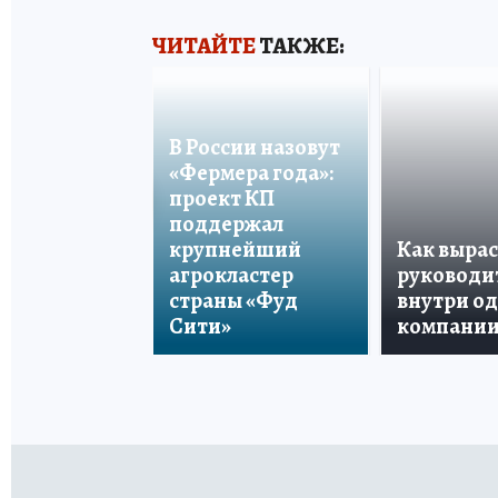
ЧИТАЙТЕ
ТАКЖЕ:
В России назовут
«Фермера года»:
проект КП
поддержал
крупнейший
Как вырас
агрокластер
руководи
страны «Фуд
внутри о
Сити»
компани