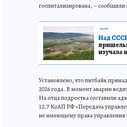
госпитализирована, – сообщили 
НАУКА
Над СССР
пришельце
изучала 
Установлено, что питбайк прина
2026 года. В момент аварии водит
На отца подростка составили ад
12.7 КоАП РФ «Передача управле
не имеющему права управления 