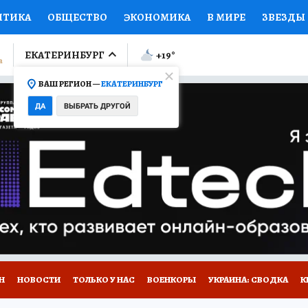
ИТИКА
ОБЩЕСТВО
ЭКОНОМИКА
В МИРЕ
ЗВЕЗДЫ
ЛУМНИСТЫ
ПРОИСШЕСТВИЯ
НАЦИОНАЛЬНЫЕ ПРОЕК
ЕКАТЕРИНБУРГ
+19
°
ВАШ РЕГИОН —
ЕКАТЕРИНБУРГ
Ы
ОТКРЫВАЕМ МИР
Я ЗНАЮ
СЕМЬЯ
ЖЕНСКИЕ СЕ
ДА
ВЫБРАТЬ ДРУГОЙ
ПРОМОКОДЫ
СЕРИАЛЫ
СПЕЦПРОЕКТЫ
ДЕФИЦИТ
ВИЗОР
КОЛЛЕКЦИИ
КОНКУРСЫ
РАБОТА У НАС
ГИ
Н
НОВОСТИ
ТОЛЬКО У НАС
ВОЕНКОРЫ
УКРАИНА: СВОДКА
К