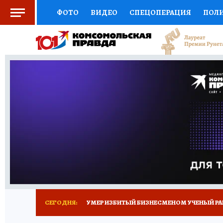
ФОТО
ВИДЕО
СПЕЦОПЕРАЦИЯ
ПОЛ
СОЦПОДДЕРЖКА
НАУКА
СПОРТ
КО
ВЫБОР ЭКСПЕРТОВ
ДОКТОР
ФИНАНС
КНИЖНАЯ ПОЛКА
ПРОГНОЗЫ НА СПОРТ
ПРЕСС-ЦЕНТР
НЕДВИЖИМОСТЬ
ТЕЛЕ
РАДИО КП
ТЕСТЫ
НОВОЕ НА САЙТЕ
СЕГОДНЯ:
УМЕР ИЗБИТЫЙ БИЗНЕСМЕНОМ УЧЕНЫЙ РА