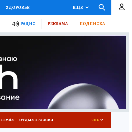
ЗДОРОВЬЕ
ЕЩЕ
ТЫ РОССИИ
РАДИО
РЕКЛАМА
ПОДПИСКА
КРЕТЫ
ПУТЕВОДИТЕЛЬ
 ЖЕЛЕЗА
ТУРИЗМ
Д ПОТРЕБИТЕЛЯ
ВСЕ О КП
П В МАХ
ОТДЫХ В РОССИИ
ЕЩЕ