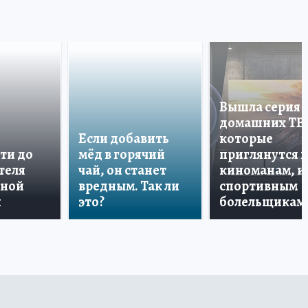
Вышла серия
домашних ТВ
Если добавить
которые
ти до
мёд в горячий
приглянутся 
теля
чай, он станет
киноманам, и
дной
вредным. Так ли
спортивным
и
это?
болельщикам