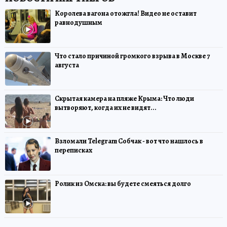
Королева вагона отожгла! Видео не оставит
равнодушным
Что стало причиной громкого взрыва в Москве 7
августа
Скрытая камера на пляже Крыма: Что люди
вытворяют, когда их не видят...
Взломали Telegram Собчак - вот что нашлось в
переписках
Ролик из Омска: вы будете смеяться долго