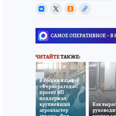
САМОЕ ОПЕРАТИВНОЕ – В
ЧИТАЙТЕ
ТАКЖЕ:
В России назовут
«Фермера года»:
проект КП
поддержал
крупнейший
Как вырас
агрокластер
руководи