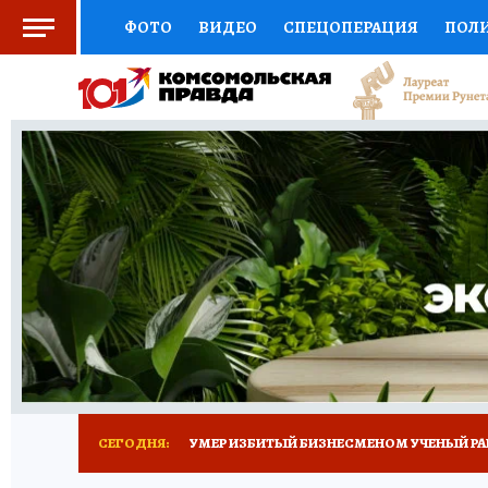
ФОТО
ВИДЕО
СПЕЦОПЕРАЦИЯ
ПОЛ
СОЦПОДДЕРЖКА
НАУКА
СПОРТ
КО
ВЫБОР ЭКСПЕРТОВ
ДОКТОР
ФИНАНС
КНИЖНАЯ ПОЛКА
ПРОГНОЗЫ НА СПОРТ
ПРЕСС-ЦЕНТР
НЕДВИЖИМОСТЬ
ТЕЛЕ
РАДИО КП
ТЕСТЫ
НОВОЕ НА САЙТЕ
СЕГОДНЯ:
УМЕР ИЗБИТЫЙ БИЗНЕСМЕНОМ УЧЕНЫЙ РА