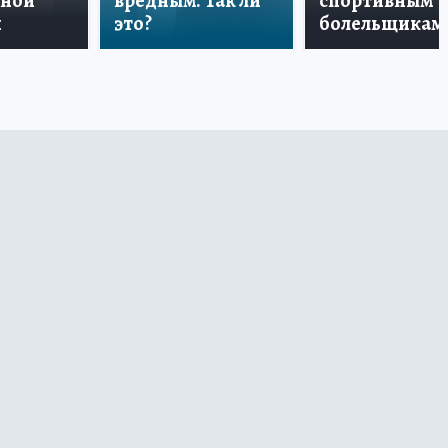
дной
вредным. Так ли
спортивным
и
это?
болельщикам