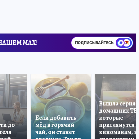
 НАШЕМ MAX!
ПОДПИСЫВАЙТЕСЬ
Вышла серия
домашних ТВ
Если добавить
которые
ти до
мёд в горячий
приглянутся 
теля
чай, он станет
киноманам, и