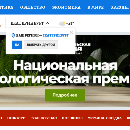
ИТИКА
ОБЩЕСТВО
ЭКОНОМИКА
В МИРЕ
ЗВЕЗДЫ
ЛУМНИСТЫ
ПРОИСШЕСТВИЯ
НАЦИОНАЛЬНЫЕ ПРОЕК
ЕКАТЕРИНБУРГ
+23
°
ВАШ РЕГИОН —
ЕКАТЕРИНБУРГ
Ы
ОТКРЫВАЕМ МИР
Я ЗНАЮ
СЕМЬЯ
ЖЕНСКИЕ СЕ
ДА
ВЫБРАТЬ ДРУГОЙ
ПРОМОКОДЫ
СЕРИАЛЫ
СПЕЦПРОЕКТЫ
ДЕФИЦИТ
ВИЗОР
КОЛЛЕКЦИИ
КОНКУРСЫ
РАБОТА У НАС
ГИ
Н
НОВОСТИ
ТОЛЬКО У НАС
ВОЕНКОРЫ
УКРАИНА: СВОДКА
К