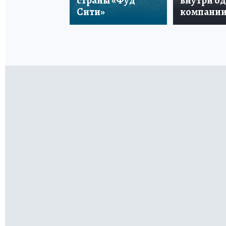
страны «Фуд
внутри о
Сити»
компани