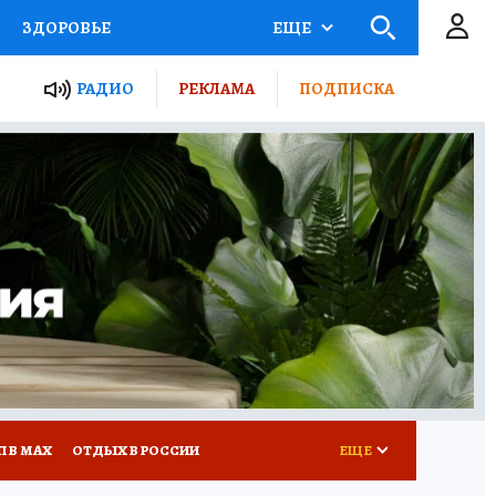
ЗДОРОВЬЕ
ЕЩЕ
ТЫ РОССИИ
РАДИО
РЕКЛАМА
ПОДПИСКА
КРЕТЫ
ПУТЕВОДИТЕЛЬ
 ЖЕЛЕЗА
ТУРИЗМ
Д ПОТРЕБИТЕЛЯ
ВСЕ О КП
П В МАХ
ОТДЫХ В РОССИИ
ЕЩЕ