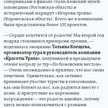
соперниками в финале стали Азовский музей-
заповедник (Ростовская область) и
исторический маршрут «Игоревы тропы»
(Воронежская область). Всего же в номинации
были представлены более 100 проектов.
— Сердце колотится от радости! Мы второй год
подряд становимся призерами премии, —
поделилась эмоциями
Татьяна Клещева,
организатор тура и руководитель компании
«Красоты Урала»
, получившей в предыдущем
сезоне награду за тур «По бажовским местам».
— Очень неожиданно и приятно, что нас снова
отметили. Удивительно, как активно
принимают участие туристы в голосовании,
как они болеют за нас, как радуются вместе с
нами. А присутствие на церемонии
награждения — это радость вдвойне, потому
здесь можно познакомиться с разными