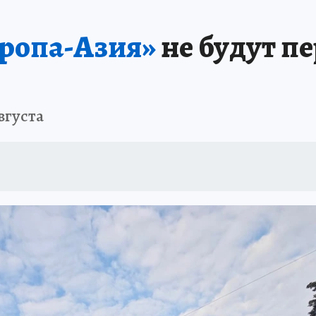
АФИША
ИСПЫТАНО НА СЕБЕ
ропа-Азия»
не будут п
вгуста