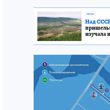
НАУКА
Над СССР
пришельце
изучала 