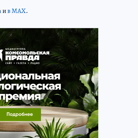
m
и
в MAX
.