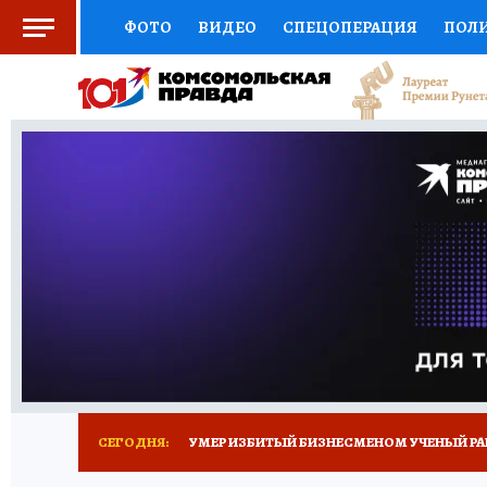
ФОТО
ВИДЕО
СПЕЦОПЕРАЦИЯ
ПОЛ
СОЦПОДДЕРЖКА
НАУКА
СПОРТ
КО
ВЫБОР ЭКСПЕРТОВ
ДОКТОР
ФИНАНС
КНИЖНАЯ ПОЛКА
ПРОГНОЗЫ НА СПОРТ
ПРЕСС-ЦЕНТР
НЕДВИЖИМОСТЬ
ТЕЛЕ
РАДИО КП
ТЕСТЫ
НОВОЕ НА САЙТЕ
СЕГОДНЯ:
УМЕР ИЗБИТЫЙ БИЗНЕСМЕНОМ УЧЕНЫЙ РА