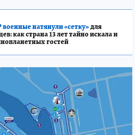
 военные натянули «сетку»
для
в: как страна 13 лет тайно искала и
инопланетных гостей