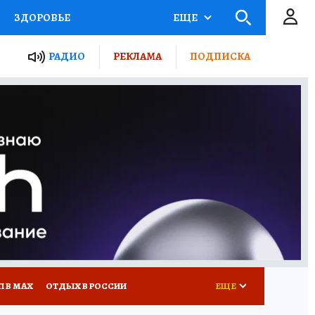
ЗДОРОВЬЕ
ЕЩЕ
ТЫ РОССИИ
РАДИО
РЕКЛАМА
ПОДПИСКА
КРЕТЫ
ПУТЕВОДИТЕЛЬ
 ЖЕЛЕЗА
ТУРИЗМ
Д ПОТРЕБИТЕЛЯ
ВСЕ О КП
П В МАХ
ОТДЫХ В РОССИИ
ЕЩЕ