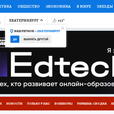
ИТИКА
ОБЩЕСТВО
ЭКОНОМИКА
В МИРЕ
ЗВЕЗДЫ
ЛУМНИСТЫ
ПРОИСШЕСТВИЯ
НАЦИОНАЛЬНЫЕ ПРОЕК
ЕКАТЕРИНБУРГ
+13
°
ВАШ РЕГИОН —
ЕКАТЕРИНБУРГ
Ы
ОТКРЫВАЕМ МИР
Я ЗНАЮ
СЕМЬЯ
ЖЕНСКИЕ СЕ
ДА
ВЫБРАТЬ ДРУГОЙ
ПРОМОКОДЫ
СЕРИАЛЫ
СПЕЦПРОЕКТЫ
ДЕФИЦИТ
ВИЗОР
КОЛЛЕКЦИИ
КОНКУРСЫ
РАБОТА У НАС
ГИ
Н
НОВОСТИ
ТОЛЬКО У НАС
ВОЕНКОРЫ
УКРАИНА: СВОДКА
К