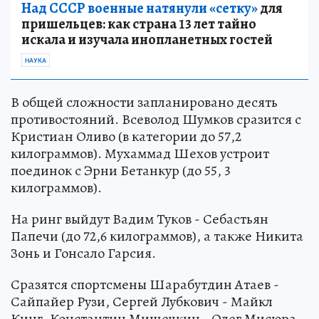
Над СССР военные натянули «сетку»
для
пришельцев: как страна 13 лет тайно
искала и изучала инопланетных гостей
НАУКА
В общей сложности запланировано десять
противостояний. Всеволод Шумков сразится с
Кристиан Оливо (в категории до 57,2
килограммов). Мухаммад Шехов устроит
поединок с Эрни Бетанкур (до 55, 3
килограммов).
На ринг выйдут Вадим Туков - Себастьян
Папечи (до 72,6 килограммов), а также Никита
Зонь и Гонсало Гарсия.
Сразятся спортсмены Шарабутдин Атаев -
Сайпайер Рузи, Сергей Лубкович - Майкл
Кинг. Константин Мишечкин - Олег Мисюра.