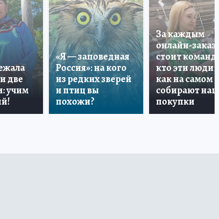
За каждым
онлайн-заказ
«Я — заповедная
стоит команда
лежала
Россия»: на кого
кто эти люди 
и две
из редких зверей
как на самом 
: учим
и птиц вы
собирают на
й!
похожи?
покупки