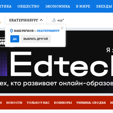
ИТИКА
ОБЩЕСТВО
ЭКОНОМИКА
В МИРЕ
ЗВЕЗДЫ
ЛУМНИСТЫ
ПРОИСШЕСТВИЯ
НАЦИОНАЛЬНЫЕ ПРОЕК
ЕКАТЕРИНБУРГ
+15
°
ВАШ РЕГИОН —
ЕКАТЕРИНБУРГ
Ы
ОТКРЫВАЕМ МИР
Я ЗНАЮ
СЕМЬЯ
ЖЕНСКИЕ СЕ
ДА
ВЫБРАТЬ ДРУГОЙ
ПРОМОКОДЫ
СЕРИАЛЫ
СПЕЦПРОЕКТЫ
ДЕФИЦИТ
ВИЗОР
КОЛЛЕКЦИИ
КОНКУРСЫ
РАБОТА У НАС
ГИ
Н
НОВОСТИ
ТОЛЬКО У НАС
ВОЕНКОРЫ
УКРАИНА: СВОДКА
К