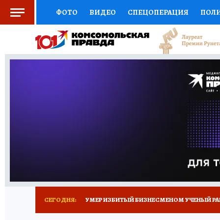
ФОТО
ВИДЕО
СПЕЦОПЕРАЦИЯ
ПОЛ
СОЦПОДДЕРЖКА
НАУКА
СПОРТ
КО
ВЫБОР ЭКСПЕРТОВ
ДОКТОР
ФИНАНС
КНИЖНАЯ ПОЛКА
ПРОГНОЗЫ НА СПОРТ
ПРЕСС-ЦЕНТР
НЕДВИЖИМОСТЬ
ТЕЛЕ
РАДИО КП
ТЕСТЫ
НОВОЕ НА САЙТЕ
СЕГОДНЯ:
УМЕР ИЗБИТЫЙ БИЗНЕСМЕНОМ УЧЕНЫЙ РА