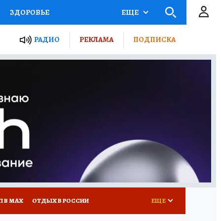
ЗДОРОВЬЕ
ЕЩЕ
ТЫ РОССИИ
РАДИО
РЕКЛАМА
ПОДПИСКА
КРЕТЫ
ПУТЕВОДИТЕЛЬ
 ЖЕЛЕЗА
ТУРИЗМ
Д ПОТРЕБИТЕЛЯ
ВСЕ О КП
П В МАХ
ОТДЫХ В РОССИИ
ЕЩЕ