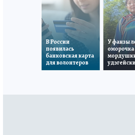
В России
У фанзы 
появилась
оморочка 
банковская карта
мордушки
для волонтеров
удэгейски