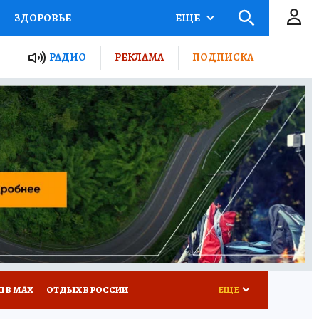
ЗДОРОВЬЕ
ЕЩЕ
ТЫ РОССИИ
РАДИО
РЕКЛАМА
ПОДПИСКА
КРЕТЫ
ПУТЕВОДИТЕЛЬ
 ЖЕЛЕЗА
ТУРИЗМ
Д ПОТРЕБИТЕЛЯ
ВСЕ О КП
П В МАХ
ОТДЫХ В РОССИИ
ЕЩЕ