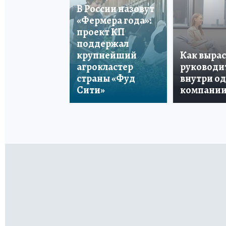
В России назовут
«Фермера года»:
проект КП
поддержал
крупнейший
Как вырас
агрокластер
руководи
страны «Фуд
внутри о
Сити»
компани