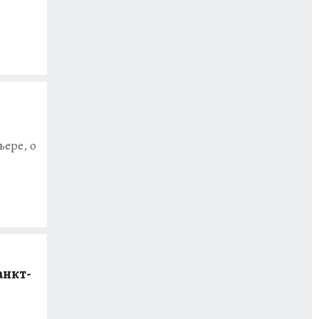
ьере, о
анкт-