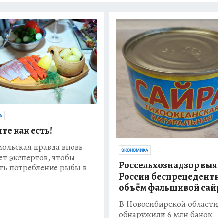
А
те как есть!
ольская правда вновь
ЭКОНОМИКА
ет экспертов, чтобы
Россельхознадзор выя
ть потребление рыбы в
России беспрецедент
объём фальшивой сай
В Новосибирской области
обнаружили 6 млн банок