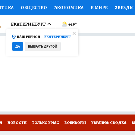
ИТИКА
ОБЩЕСТВО
ЭКОНОМИКА
В МИРЕ
ЗВЕЗДЫ
ЛУМНИСТЫ
ПРОИСШЕСТВИЯ
НАЦИОНАЛЬНЫЕ ПРОЕК
ЕКАТЕРИНБУРГ
+19
°
ВАШ РЕГИОН —
ЕКАТЕРИНБУРГ
Ы
ОТКРЫВАЕМ МИР
Я ЗНАЮ
СЕМЬЯ
ЖЕНСКИЕ СЕ
ДА
ВЫБРАТЬ ДРУГОЙ
ПРОМОКОДЫ
СЕРИАЛЫ
СПЕЦПРОЕКТЫ
ДЕФИЦИТ
ВИЗОР
КОЛЛЕКЦИИ
КОНКУРСЫ
РАБОТА У НАС
ГИ
Н
НОВОСТИ
ТОЛЬКО У НАС
ВОЕНКОРЫ
УКРАИНА: СВОДКА
К