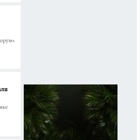
форум»
али
ике