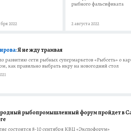
рыбного фальсификата
ября 2022
2 августа 2022
ирова:
Я не жду трамвая
о развитию сети рыбных супермаркетов «Рыбсеть» о кар
том, как правильно выбрать икру на новогодний стол
021
родный рыбопромышленный форум пройдет в С
ге
ие состоится 8-10 сентября КВЦ «Экспофорум»