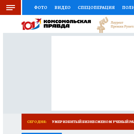
ФОТО
ВИДЕО
СПЕЦОПЕРАЦИЯ
ПОЛ
СОЦПОДДЕРЖКА
НАУКА
СПОРТ
КО
ВЫБОР ЭКСПЕРТОВ
ДОКТОР
ФИНАНС
КНИЖНАЯ ПОЛКА
ПРОГНОЗЫ НА СПОРТ
ПРЕСС-ЦЕНТР
НЕДВИЖИМОСТЬ
ТЕЛЕ
РАДИО КП
ТЕСТЫ
НОВОЕ НА САЙТЕ
СЕГОДНЯ:
УМЕР ИЗБИТЫЙ БИЗНЕСМЕНОМ УЧЕНЫЙ РА