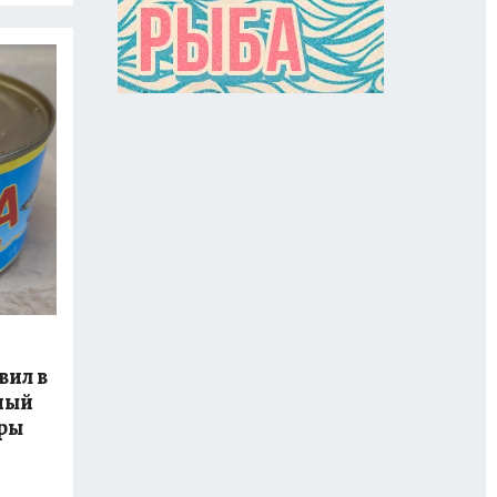
вил в
ный
ры