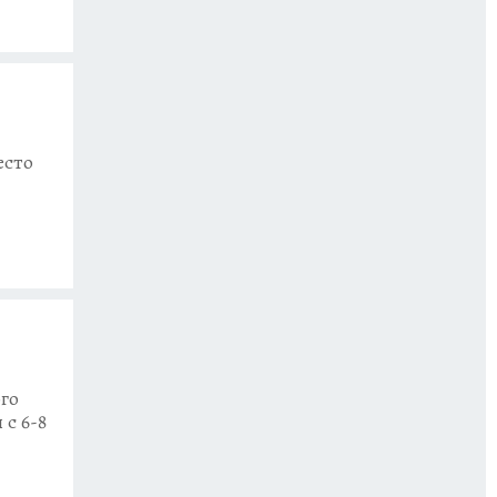
есто
го
с 6-8