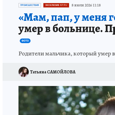
ЗАПОВЕДНАЯ РОССИЯ
ПРОИСШЕСТВИЯ
8 июля 2026 11:18
ПРОИСШЕСТВИЯ
ЭКСКЛЮЗИВ KP.RU
«Мам, пап, у меня г
умер в больнице. 
ФОТО
Родители мальчика, который умер в
Татьяна САМОЙЛОВА