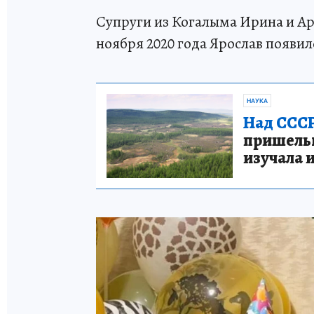
Супруги из Когалыма Ирина и Ар
ноября 2020 года Ярослав появилс
НАУКА
Над СССР
пришельце
изучала 