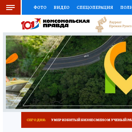
ФОТО
ВИДЕО
СПЕЦОПЕРАЦИЯ
ПОЛ
СОЦПОДДЕРЖКА
НАУКА
СПОРТ
КО
ВЫБОР ЭКСПЕРТОВ
ДОКТОР
ФИНАНС
КНИЖНАЯ ПОЛКА
ПРОГНОЗЫ НА СПОРТ
ПРЕСС-ЦЕНТР
НЕДВИЖИМОСТЬ
ТЕЛЕ
РАДИО КП
ТЕСТЫ
НОВОЕ НА САЙТЕ
СЕГОДНЯ:
УМЕР ИЗБИТЫЙ БИЗНЕСМЕНОМ УЧЕНЫЙ РА