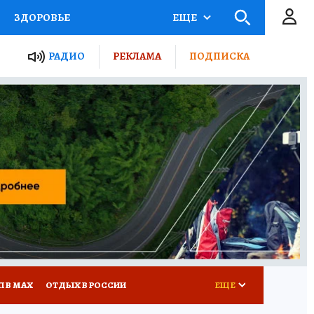
ЗДОРОВЬЕ
ЕЩЕ
ТЫ РОССИИ
РАДИО
РЕКЛАМА
ПОДПИСКА
КРЕТЫ
ПУТЕВОДИТЕЛЬ
 ЖЕЛЕЗА
ТУРИЗМ
Д ПОТРЕБИТЕЛЯ
ВСЕ О КП
П В МАХ
ОТДЫХ В РОССИИ
ЕЩЕ