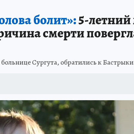
АФИША
ИСПЫТАНО НА СЕБЕ
олова болит»:
5-летний
Причина смерти повергл
 больнице Сургута, обратились к Бастрык