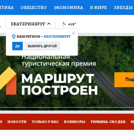
ИТИКА
ОБЩЕСТВО
ЭКОНОМИКА
В МИРЕ
ЗВЕЗДЫ
ЛУМНИСТЫ
ПРОИСШЕСТВИЯ
НАЦИОНАЛЬНЫЕ ПРОЕК
ЕКАТЕРИНБУРГ
+19
°
ВАШ РЕГИОН —
ЕКАТЕРИНБУРГ
Ы
ОТКРЫВАЕМ МИР
Я ЗНАЮ
СЕМЬЯ
ЖЕНСКИЕ СЕ
ДА
ВЫБРАТЬ ДРУГОЙ
ПРОМОКОДЫ
СЕРИАЛЫ
СПЕЦПРОЕКТЫ
ДЕФИЦИТ
ВИЗОР
КОЛЛЕКЦИИ
КОНКУРСЫ
РАБОТА У НАС
ГИ
Н
НОВОСТИ
ТОЛЬКО У НАС
ВОЕНКОРЫ
УКРАИНА: СВОДКА
К