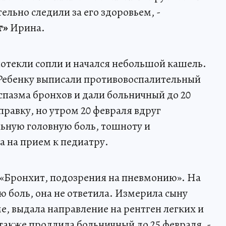
ельно следили за его здоровьем, -
г»
Ирина.
 потекли сопли и начался небольшой кашель.
 Ребенку выписали противовоспалительный
спазма бронхов и дали больничный до 20
равку, но утром 20 февраля вдруг
льную головную боль, тошноту и
а на прием к педиатру.
з «Бронхит, подозрения на пневмонию». На
ю боль, она не ответила. Измерила сыну
ме, выдала направление на рентген легких и
а также продлила больничный до 25 февраля, -