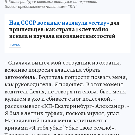
В Екатеринбурге автохам накинулся на охранника
Видео: предоставлено читателем "КП"
Над СССР военные натянули «сетку»
для
пришельцев: как страна 13 лет тайно
искала и изучала инопланетных гостей
НАУКА
- Сначала вышел мой сотрудник из охраны,
вежливо попросил владельца убрать
автомобиль. Водитель попросил позвать меня,
как руководителя. Я подошел. В этот момент
водитель Lexus, не говоря ни слова, бьет меня
кулаком в ухо и сбивает с ног подсечкой, -
рассказывает «КП-Екатеринбург» Александр. -
Я был в летних туфлях, поскользнулся, упал.
Нападавший начал меня запинывать с
криками «Я тебя убью! Убью твою семью!».
Человека, к слову, я видел впервые в жизни.