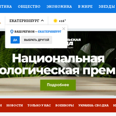
ИТИКА
ОБЩЕСТВО
ЭКОНОМИКА
В МИРЕ
ЗВЕЗДЫ
ЛУМНИСТЫ
ПРОИСШЕСТВИЯ
НАЦИОНАЛЬНЫЕ ПРОЕК
ЕКАТЕРИНБУРГ
+16
°
ВАШ РЕГИОН —
ЕКАТЕРИНБУРГ
Ы
ОТКРЫВАЕМ МИР
Я ЗНАЮ
СЕМЬЯ
ЖЕНСКИЕ СЕ
ДА
ВЫБРАТЬ ДРУГОЙ
ПРОМОКОДЫ
СЕРИАЛЫ
СПЕЦПРОЕКТЫ
ДЕФИЦИТ
ВИЗОР
КОЛЛЕКЦИИ
КОНКУРСЫ
РАБОТА У НАС
ГИ
Н
НОВОСТИ
ТОЛЬКО У НАС
ВОЕНКОРЫ
УКРАИНА: СВОДКА
К