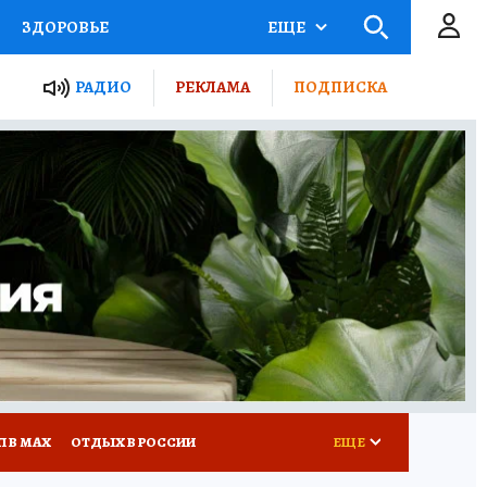
ЗДОРОВЬЕ
ЕЩЕ
ТЫ РОССИИ
РАДИО
РЕКЛАМА
ПОДПИСКА
КРЕТЫ
ПУТЕВОДИТЕЛЬ
 ЖЕЛЕЗА
ТУРИЗМ
Д ПОТРЕБИТЕЛЯ
ВСЕ О КП
П В МАХ
ОТДЫХ В РОССИИ
ЕЩЕ