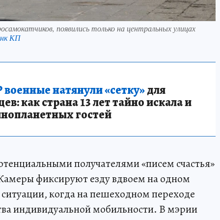
росамокатчиков, появились только на центральных улицах
анк КП
 военные натянули «сетку»
для
в: как страна 13 лет тайно искала и
инопланетных гостей
 потенциальными получателями «писем счастья»
 Камеры фиксируют езду вдвоем на одном
е ситуации, когда на пешеходном переходе
ства индивидуальной мобильности. В мэрии