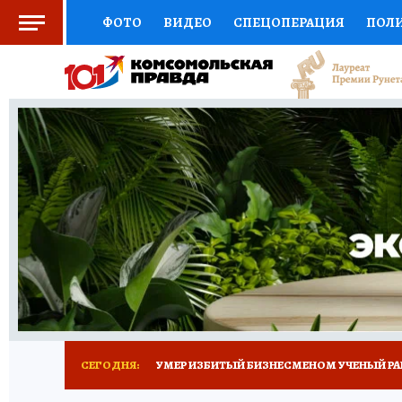
ФОТО
ВИДЕО
СПЕЦОПЕРАЦИЯ
ПОЛ
СОЦПОДДЕРЖКА
НАУКА
СПОРТ
КО
ВЫБОР ЭКСПЕРТОВ
ДОКТОР
ФИНАНС
КНИЖНАЯ ПОЛКА
ПРОГНОЗЫ НА СПОРТ
ПРЕСС-ЦЕНТР
НЕДВИЖИМОСТЬ
ТЕЛЕ
РАДИО КП
ТЕСТЫ
НОВОЕ НА САЙТЕ
СЕГОДНЯ:
УМЕР ИЗБИТЫЙ БИЗНЕСМЕНОМ УЧЕНЫЙ РА