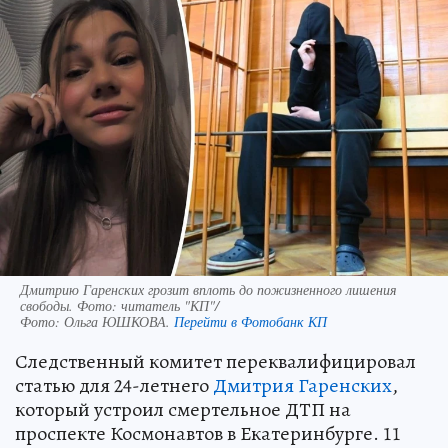
Дмитрию Гаренских грозит вплоть до пожизненного лишения
свободы. Фото: читатель "КП"/
Фото:
Ольга ЮШКОВА.
Перейти в Фотобанк КП
Следственный комитет переквалифицировал
статью для 24-летнего
Дмитрия Гаренских
,
который устроил смертельное ДТП на
проспекте Космонавтов в Екатеринбурге. 11