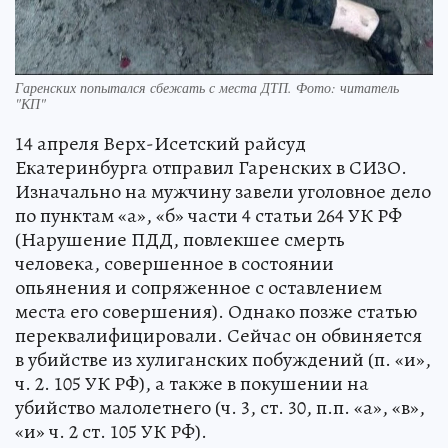
Гаренских попытался сбежать с места ДТП. Фото: читатель
"КП"
14 апреля Верх-Исетский райсуд
Екатеринбурга отправил Гаренских в СИЗО.
Изначально на мужчину завели уголовное дело
по пунктам «а», «б» части 4 статьи 264 УК РФ
(Нарушение ПДД, повлекшее смерть
человека, совершенное в состоянии
опьянения и сопряженное с оставлением
места его совершения). Однако позже статью
переквалифицировали. Сейчас он обвиняется
в убийстве из хулиганских побуждений (п. «и»,
ч. 2. 105 УК РФ), а также в покушении на
убийство малолетнего (ч. 3, ст. 30, п.п. «а», «в»,
«и» ч. 2 ст. 105 УК РФ).