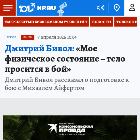
УМЕР ИЗБИТЫЙ БИЗНЕСМЕНОМ УЧЕНЫЙ РАН
НОВОСТИ
ТОЛЬКО У Н
7 апреля 2026 10:04
СПОРТ
KP.RU
Дмитрий Бивол:
«Мое
физическое состояние – тело
просится в бой»
Дмитрий Бивол рассказал о подготовке к
бою с Михаэлем Айфертом