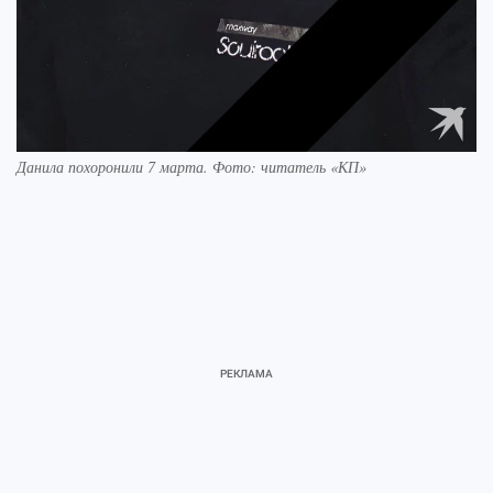
Данила похоронили 7 марта. Фото: читатель «КП»