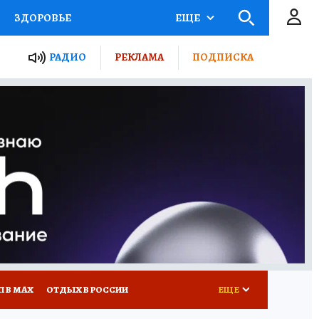
ЗДОРОВЬЕ
ЕЩЕ
ТЫ РОССИИ
РАДИО
РЕКЛАМА
ПОДПИСКА
КРЕТЫ
ПУТЕВОДИТЕЛЬ
 ЖЕЛЕЗА
ТУРИЗМ
Д ПОТРЕБИТЕЛЯ
ВСЕ О КП
П В МАХ
ОТДЫХ В РОССИИ
ЕЩЕ