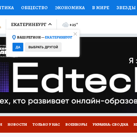
ИТИКА
ОБЩЕСТВО
ЭКОНОМИКА
В МИРЕ
ЗВЕЗДЫ
ЛУМНИСТЫ
ПРОИСШЕСТВИЯ
НАЦИОНАЛЬНЫЕ ПРОЕК
ЕКАТЕРИНБУРГ
+25
°
ВАШ РЕГИОН —
ЕКАТЕРИНБУРГ
Ы
ОТКРЫВАЕМ МИР
Я ЗНАЮ
СЕМЬЯ
ЖЕНСКИЕ СЕ
ДА
ВЫБРАТЬ ДРУГОЙ
ПРОМОКОДЫ
СЕРИАЛЫ
СПЕЦПРОЕКТЫ
ДЕФИЦИТ
ВИЗОР
КОЛЛЕКЦИИ
КОНКУРСЫ
РАБОТА У НАС
ГИ
Н
НОВОСТИ
ТОЛЬКО У НАС
ВОЕНКОРЫ
УКРАИНА: СВОДКА
К