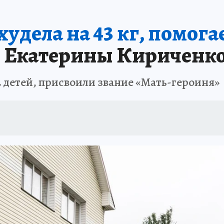
АФИША
ИСПЫТАНО НА СЕБЕ
худела на 43 кг, помог
ы Екатерины Кириченк
 детей, присвоили звание «Мать-героиня»