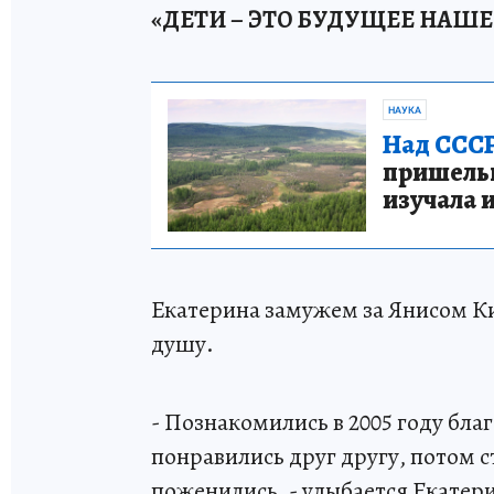
«ДЕТИ – ЭТО БУДУЩЕЕ НАШ
НАУКА
Над СССР
пришельце
изучала 
Екатерина замужем за Янисом Ки
душу.
- Познакомились в 2005 году бл
понравились друг другу, потом с
поженились, - улыбается Екатер