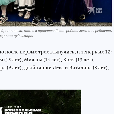
ей, но поняли, что им нравится быть родителями и передавать
героини публикации
о после первых трех втянулись, и теперь их 12:
а (15 лет), Милана (14 лет), Коля (13 лет),
ера (9 лет), двойняшки Лева и Виталина (8 лет),