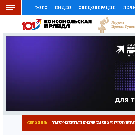
ФОТО
ВИДЕО
СПЕЦОПЕРАЦИЯ
ПОЛ
СОЦПОДДЕРЖКА
НАУКА
СПОРТ
КО
ВЫБОР ЭКСПЕРТОВ
ДОКТОР
ФИНАНС
КНИЖНАЯ ПОЛКА
ПРОГНОЗЫ НА СПОРТ
ПРЕСС-ЦЕНТР
НЕДВИЖИМОСТЬ
ТЕЛЕ
РАДИО КП
ТЕСТЫ
НОВОЕ НА САЙТЕ
СЕГОДНЯ:
УМЕР ИЗБИТЫЙ БИЗНЕСМЕНОМ УЧЕНЫЙ РА