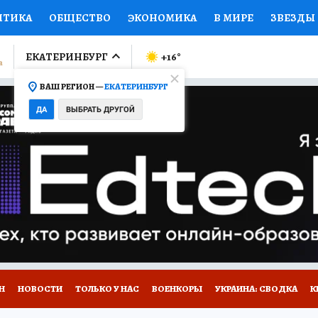
ИТИКА
ОБЩЕСТВО
ЭКОНОМИКА
В МИРЕ
ЗВЕЗДЫ
ЛУМНИСТЫ
ПРОИСШЕСТВИЯ
НАЦИОНАЛЬНЫЕ ПРОЕК
ЕКАТЕРИНБУРГ
+16
°
ВАШ РЕГИОН —
ЕКАТЕРИНБУРГ
Ы
ОТКРЫВАЕМ МИР
Я ЗНАЮ
СЕМЬЯ
ЖЕНСКИЕ СЕ
ДА
ВЫБРАТЬ ДРУГОЙ
ПРОМОКОДЫ
СЕРИАЛЫ
СПЕЦПРОЕКТЫ
ДЕФИЦИТ
ВИЗОР
КОЛЛЕКЦИИ
КОНКУРСЫ
РАБОТА У НАС
ГИ
Н
НОВОСТИ
ТОЛЬКО У НАС
ВОЕНКОРЫ
УКРАИНА: СВОДКА
К