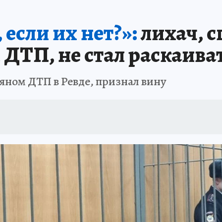
АФИША
ИСПЫТАНО НА СЕБЕ
если их нет?»:
лихач, 
 ДТП, не стал раскаива
ьяном ДТП в Ревде, признал вину