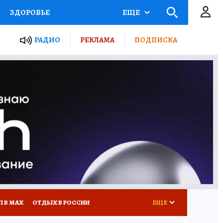
ЗДОРОВЬЕ
ЕЩЕ
ТЫ РОССИИ
РАДИО
РЕКЛАМА
ПОДПИСКА
КРЕТЫ
ПУТЕВОДИТЕЛЬ
 ЖЕЛЕЗА
ТУРИЗМ
Д ПОТРЕБИТЕЛЯ
ВСЕ О КП
П В МАХ
ОТДЫХ В РОССИИ
ЕЩЕ