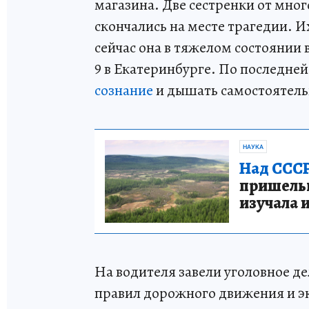
магазина. Две сестренки от мно
скончались на месте трагедии. И
сейчас она в тяжелом состоянии
9 в Екатеринбурге. По последне
сознание
и дышать самостоятель
НАУКА
Над СССР
пришельце
изучала 
На водителя завели уголовное де
правил дорожного движения и э