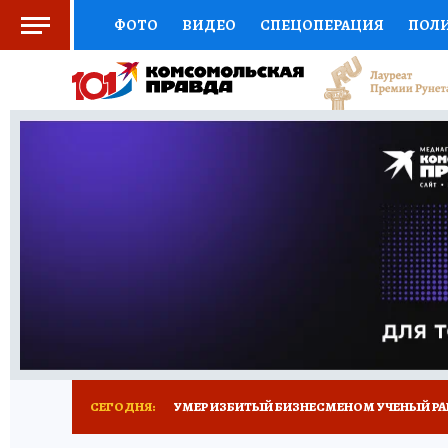
ФОТО
ВИДЕО
СПЕЦОПЕРАЦИЯ
ПОЛ
СОЦПОДДЕРЖКА
НАУКА
СПОРТ
КО
ВЫБОР ЭКСПЕРТОВ
ДОКТОР
ФИНАНС
КНИЖНАЯ ПОЛКА
ПРОГНОЗЫ НА СПОРТ
ПРЕСС-ЦЕНТР
НЕДВИЖИМОСТЬ
ТЕЛЕ
РАДИО КП
ТЕСТЫ
НОВОЕ НА САЙТЕ
СЕГОДНЯ:
УМЕР ИЗБИТЫЙ БИЗНЕСМЕНОМ УЧЕНЫЙ РА