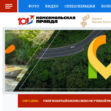
ФОТО
ВИДЕО
СПЕЦОПЕРАЦИЯ
ПОЛ
СОЦПОДДЕРЖКА
НАУКА
СПОРТ
КО
ВЫБОР ЭКСПЕРТОВ
ДОКТОР
ФИНАНС
КНИЖНАЯ ПОЛКА
ПРОГНОЗЫ НА СПОРТ
ПРЕСС-ЦЕНТР
НЕДВИЖИМОСТЬ
ТЕЛЕ
РАДИО КП
ТЕСТЫ
НОВОЕ НА САЙТЕ
СЕГОДНЯ:
УМЕР ИЗБИТЫЙ БИЗНЕСМЕНОМ УЧЕНЫЙ РА