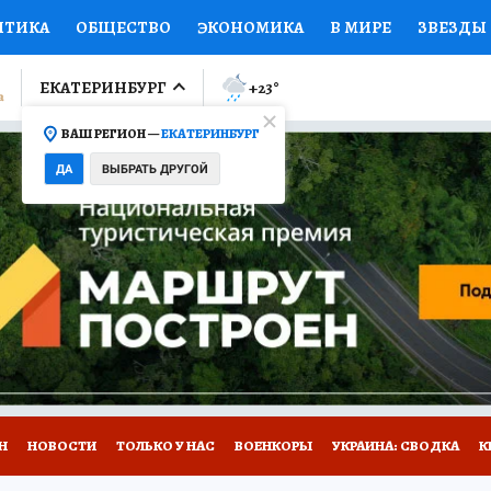
ИТИКА
ОБЩЕСТВО
ЭКОНОМИКА
В МИРЕ
ЗВЕЗДЫ
ЛУМНИСТЫ
ПРОИСШЕСТВИЯ
НАЦИОНАЛЬНЫЕ ПРОЕК
ЕКАТЕРИНБУРГ
+23
°
ВАШ РЕГИОН —
ЕКАТЕРИНБУРГ
Ы
ОТКРЫВАЕМ МИР
Я ЗНАЮ
СЕМЬЯ
ЖЕНСКИЕ СЕ
ДА
ВЫБРАТЬ ДРУГОЙ
ПРОМОКОДЫ
СЕРИАЛЫ
СПЕЦПРОЕКТЫ
ДЕФИЦИТ
ВИЗОР
КОЛЛЕКЦИИ
КОНКУРСЫ
РАБОТА У НАС
ГИ
Н
НОВОСТИ
ТОЛЬКО У НАС
ВОЕНКОРЫ
УКРАИНА: СВОДКА
К