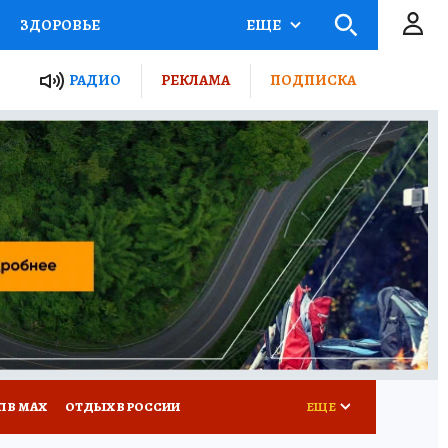
ЗДОРОВЬЕ
ЕЩЕ
ТЫ РОССИИ
РАДИО
РЕКЛАМА
ПОДПИСКА
КРЕТЫ
ПУТЕВОДИТЕЛЬ
 ЖЕЛЕЗА
ТУРИЗМ
Д ПОТРЕБИТЕЛЯ
ВСЕ О КП
П В МАХ
ОТДЫХ В РОССИИ
ЕЩЕ