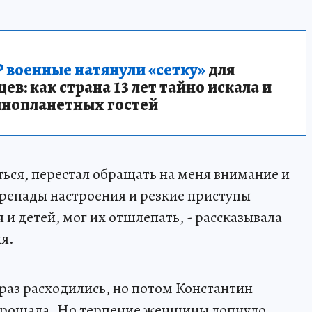
 военные натянули «сетку»
для
в: как страна 13 лет тайно искала и
инопланетных гостей
ться, перестал обращать на меня внимание и
ерепады настроения и резкие приступы
я и детей, мог их отшлепать, - рассказывала
я.
раз расходились, но потом Константин
 прощала. Но терпение женщины лопнуло