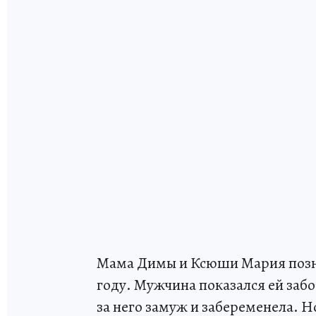
Мама Димы и Ксюши Мария позна
году. Мужчина показался ей заб
за него замуж и забеременела. Но