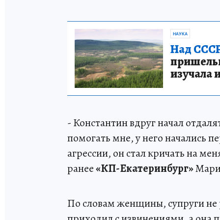
НАУКА
Над СССР
пришельце
изучала 
- Константин вдруг начал отдаля
помогать мне, у него начались п
агрессии, он стал кричать на мен
ранее
«КП-Екатеринбург»
Мари
По словам женщины, супруги не 
приходил с извинениями, а она