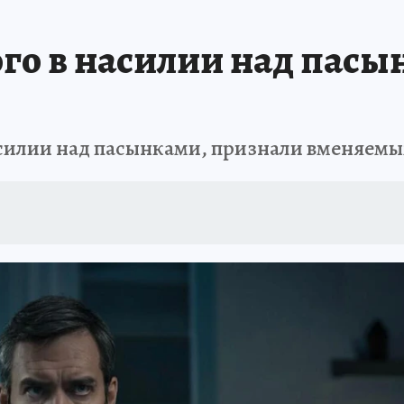
АФИША
ИСПЫТАНО НА СЕБЕ
го в насилии над пасы
асилии над пасынками, признали вменяем