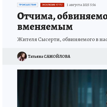
ЗАПОВЕДНАЯ РОССИЯ
ПРОИСШЕСТВИЯ
1 августа 2025 5:56
ПРОИСШЕСТВИЯ
ЭКСКЛЮЗИВ KP.RU
Отчима, обвиняемо
вменяемым
Жителя Сысерти, обвиняемого в н
Татьяна САМОЙЛОВА