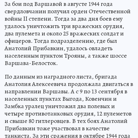
За бои под Варшавой в августе 1944 года
свердловчанин получил орден Отечественной
войны II степени. Тогда за два дня боев ему
удалось уничтожить три вражеских орудия,
два пулемета и около 25 вражеских солдат и
офицеров. Тогда подразделению, где был
Анатолий Прибавкин, удалось овладеть
населенным пунктом Трояны, а также шоссе
Варшава-Белосток.
По данным из наградного листа, бригада
Анатолия Алексеевича продолжала двигаться в
направлении Варшавы. А с 9 по 13 сентября в
населенных пунктах Выгода, Ковенчин и
Замбка уралец уничтожил два полевых и
четыре противотанковых орудия, 12 пулеметов
и свыше 80 гитлеровцев. В тех боях Анатолий
Прибавкин тоже участвовал в качестве
танкиста. За эти сражения в октябре 1944 года