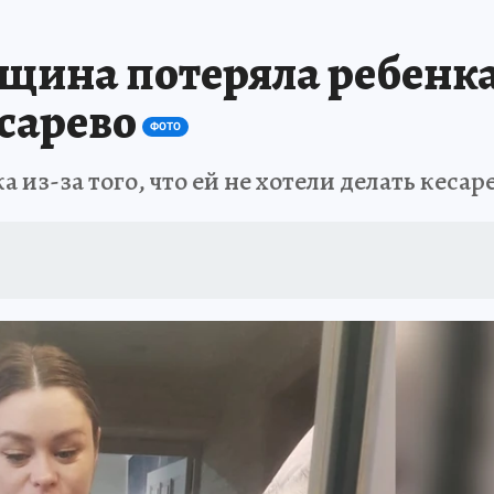
АФИША
ИСПЫТАНО НА СЕБЕ
ина потеряла ребенка и
есарево
ФОТО
з-за того, что ей не хотели делать кесар