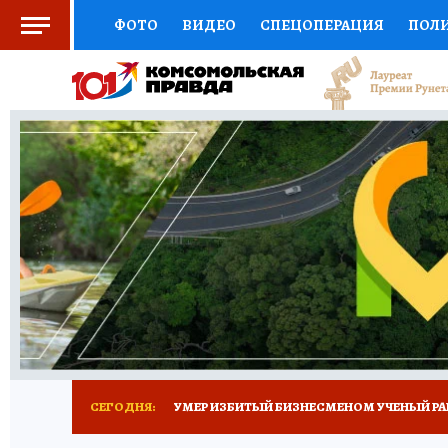
ФОТО
ВИДЕО
СПЕЦОПЕРАЦИЯ
ПОЛ
СОЦПОДДЕРЖКА
НАУКА
СПОРТ
КО
ВЫБОР ЭКСПЕРТОВ
ДОКТОР
ФИНАНС
КНИЖНАЯ ПОЛКА
ПРОГНОЗЫ НА СПОРТ
ПРЕСС-ЦЕНТР
НЕДВИЖИМОСТЬ
ТЕЛЕ
РАДИО КП
ТЕСТЫ
НОВОЕ НА САЙТЕ
СЕГОДНЯ:
УМЕР ИЗБИТЫЙ БИЗНЕСМЕНОМ УЧЕНЫЙ РА