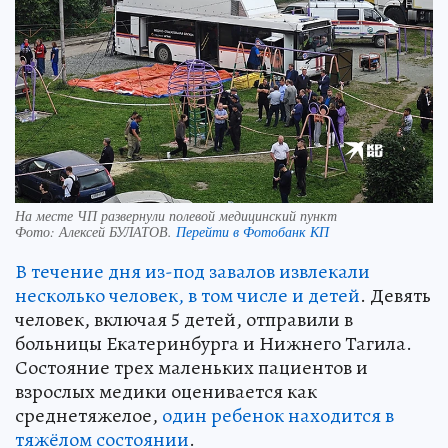
На месте ЧП развернули полевой медицинский пункт
Фото:
Алексей БУЛАТОВ.
Перейти в Фотобанк КП
В течение дня из-под завалов извлекали
несколько человек, в том числе и детей
. Девять
человек, включая 5 детей, отправили в
больницы Екатеринбурга и Нижнего Тагила.
Состояние трех маленьких пациентов и
взрослых медики оценивается как
среднетяжелое,
один ребенок находится в
тяжёлом состоянии
.