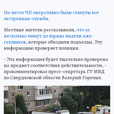
На место ЧП оперативно были стянуты все
экстренные службы
.
Местные жители рассказывали,
что за
несколько минут до взрыва видели лже-
газовиков
, которые обходили подъезды. Эту
информацию проверяет полиция.
- Эта информация будет тщательно проверена
на предмет соответствия действительности, -
прокомментировал пресс-секретарь ГУ МВД
по Свердловской области Валерий Горелых.