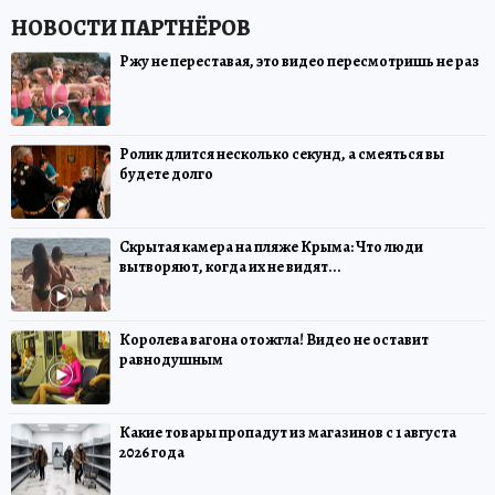
Ржу не переставая, это видео пересмотришь не раз
Ролик длится несколько секунд, а смеяться вы
будете долго
Скрытая камера на пляже Крыма: Что люди
вытворяют, когда их не видят...
Королева вагона отожгла! Видео не оставит
равнодушным
Какие товары пропадут из магазинов с 1 августа
2026 года