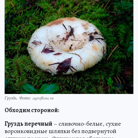
Груздь. Фото: agroflora.ru
Обходим стороной:
Груздь перечный
– сливочно-белые, сухие
воронковидные шляпки без подвернутой