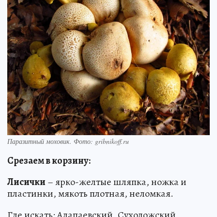
Паразитный моховик. Фото: gribnikoff.ru
Срезаем в корзину:
Лисички
– ярко-желтые шляпка, ножка и
пластинки, мякоть плотная, неломкая.
Где искать: Алапаевский, Сухоложский,