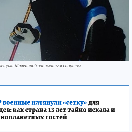
апрещали Милениной заниматься спортом
 военные натянули «сетку»
для
в: как страна 13 лет тайно искала и
инопланетных гостей