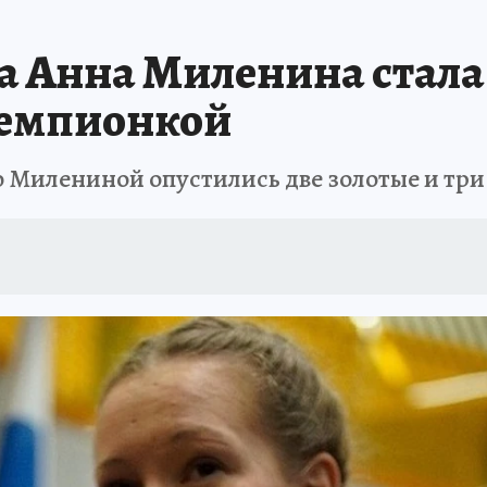
АФИША
ИСПЫТАНО НА СЕБЕ
а Анна Миленина стал
чемпионкой
ю Милениной опустились две золотые и тр