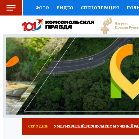
ФОТО
ВИДЕО
СПЕЦОПЕРАЦИЯ
ПОЛ
СОЦПОДДЕРЖКА
НАУКА
СПОРТ
КО
ВЫБОР ЭКСПЕРТОВ
ДОКТОР
ФИНАНС
КНИЖНАЯ ПОЛКА
ПРОГНОЗЫ НА СПОРТ
ПРЕСС-ЦЕНТР
НЕДВИЖИМОСТЬ
ТЕЛЕ
РАДИО КП
ТЕСТЫ
НОВОЕ НА САЙТЕ
СЕГОДНЯ:
УМЕР ИЗБИТЫЙ БИЗНЕСМЕНОМ УЧЕНЫЙ РА