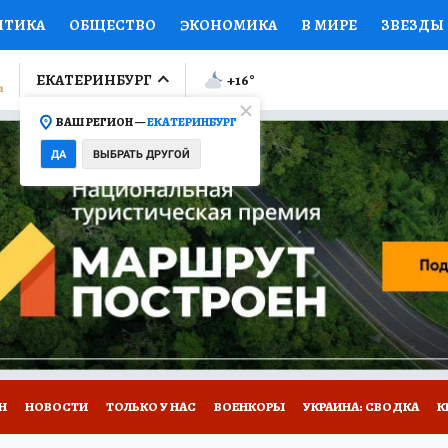
ИТИКА
ОБЩЕСТВО
ЭКОНОМИКА
В МИРЕ
ЗВЕЗДЫ
ЛУМНИСТЫ
ПРОИСШЕСТВИЯ
НАЦИОНАЛЬНЫЕ ПРОЕК
ЕКАТЕРИНБУРГ
+16
°
ВАШ РЕГИОН —
ЕКАТЕРИНБУРГ
Ы
ОТКРЫВАЕМ МИР
Я ЗНАЮ
СЕМЬЯ
ЖЕНСКИЕ СЕ
ДА
ВЫБРАТЬ ДРУГОЙ
ПРОМОКОДЫ
СЕРИАЛЫ
СПЕЦПРОЕКТЫ
ДЕФИЦИТ
ВИЗОР
КОЛЛЕКЦИИ
КОНКУРСЫ
РАБОТА У НАС
ГИ
Н
НОВОСТИ
ТОЛЬКО У НАС
ВОЕНКОРЫ
УКРАИНА: СВОДКА
К