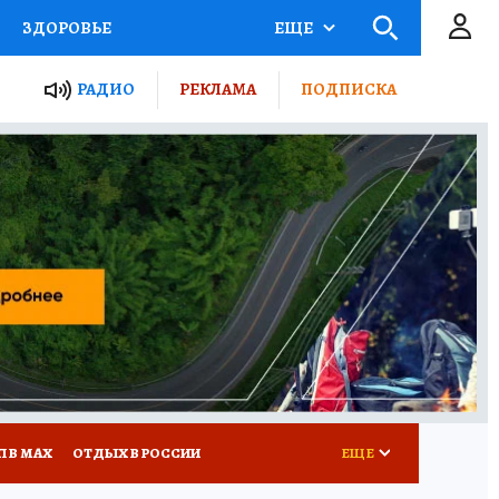
ЗДОРОВЬЕ
ЕЩЕ
ТЫ РОССИИ
РАДИО
РЕКЛАМА
ПОДПИСКА
КРЕТЫ
ПУТЕВОДИТЕЛЬ
 ЖЕЛЕЗА
ТУРИЗМ
Д ПОТРЕБИТЕЛЯ
ВСЕ О КП
П В МАХ
ОТДЫХ В РОССИИ
ЕЩЕ