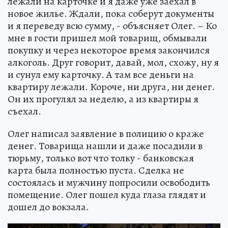
лежали на карточке и я даже уже заехал в
новое жилье. Ждали, пока соберут документы
и я переведу всю сумму, - объясняет Олег. – Ко
мне в гости пришел мой товарищ, обмывали
покупку и через некоторое время закончился
алкоголь. Друг говорит, давай, мол, схожу, ну я
и сунул ему карточку. А там все деньги на
квартиру лежали. Короче, ни друга, ни денег.
Он их прогулял за неделю, а из квартиры я
съехал.
Олег написал заявление в полицию о краже
денег. Товарища нашли и даже посадили в
тюрьму, только вот что толку - банковская
карта была полностью пуста. Сделка не
состоялась и мужчину попросили освободить
помещение. Олег пошел куда глаза глядят и
дошел до вокзала.