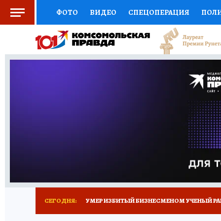
ФОТО
ВИДЕО
СПЕЦОПЕРАЦИЯ
ПОЛ
СОЦПОДДЕРЖКА
НАУКА
СПОРТ
КО
ВЫБОР ЭКСПЕРТОВ
ДОКТОР
ФИНАНС
КНИЖНАЯ ПОЛКА
ПРОГНОЗЫ НА СПОРТ
ПРЕСС-ЦЕНТР
НЕДВИЖИМОСТЬ
ТЕЛЕ
РАДИО КП
ТЕСТЫ
НОВОЕ НА САЙТЕ
СЕГОДНЯ:
УМЕР ИЗБИТЫЙ БИЗНЕСМЕНОМ УЧЕНЫЙ РА