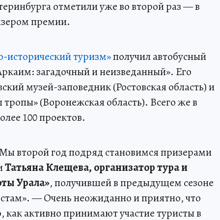
теринбурга отметили уже во второй раз — в
изером премии.
о-исторический туризм»
получил автобусный
Аркаим: загадочный и неизведанный». Его
ский музей-заповедник (Ростовская область) и
тропы» (Воронежская область). Всего же в
лее 100 проектов.
 Мы второй год подряд становимся призерами
и
Татьяна Клещева, организатор тура и
оты Урала»
, получившей в предыдущем сезоне
естам». — Очень неожиданно и приятно, что
, как активно принимают участие туристы в