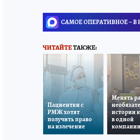
САМОЕ ОПЕРАТИВНОЕ – В
ЧИТАЙТЕ
ТАКЖЕ:
Менять р
Пациентки с
необязате
РМЖ хотят
истории 
получить право
в одной
на излечение
компани