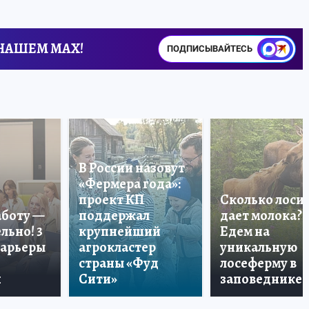
 НАШЕМ MAX!
ПОДПИСЫВАЙТЕСЬ
В России назовут
«Фермера года»:
проект КП
Сколько лоси
аботу —
поддержал
дает молока?
льно! 3
крупнейший
Едем на
карьеры
агрокластер
уникальную
страны «Фуд
лосеферму в
и
Сити»
заповеднике!