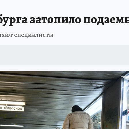
АФИША
ИСПЫТАНО НА СЕБЕ
бурга затопило подзем
няют специалисты