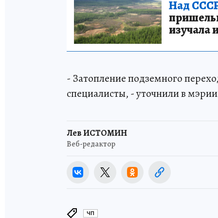
Над СССР
пришельце
изучала 
- Затопление подземного перехо
специалисты, - уточнили в мэрии
Лев ИСТОМИН
Веб-редактор
ЧП