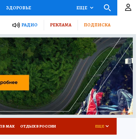
ЗДОРОВЬЕ
ЕЩЕ
ТЫ РОССИИ
РАДИО
РЕКЛАМА
ПОДПИСКА
КРЕТЫ
ПУТЕВОДИТЕЛЬ
 ЖЕЛЕЗА
ТУРИЗМ
Д ПОТРЕБИТЕЛЯ
ВСЕ О КП
П В МАХ
ОТДЫХ В РОССИИ
ЕЩЕ