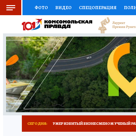
ФОТО
ВИДЕО
СПЕЦОПЕРАЦИЯ
ПОЛ
СОЦПОДДЕРЖКА
НАУКА
СПОРТ
КО
ВЫБОР ЭКСПЕРТОВ
ДОКТОР
ФИНАНС
КНИЖНАЯ ПОЛКА
ПРОГНОЗЫ НА СПОРТ
ПРЕСС-ЦЕНТР
НЕДВИЖИМОСТЬ
ТЕЛЕ
РАДИО КП
ТЕСТЫ
НОВОЕ НА САЙТЕ
СЕГОДНЯ:
УМЕР ИЗБИТЫЙ БИЗНЕСМЕНОМ УЧЕНЫЙ РА