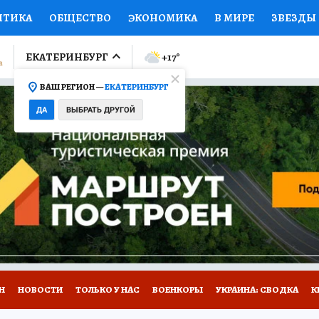
ИТИКА
ОБЩЕСТВО
ЭКОНОМИКА
В МИРЕ
ЗВЕЗДЫ
ЛУМНИСТЫ
ПРОИСШЕСТВИЯ
НАЦИОНАЛЬНЫЕ ПРОЕК
ЕКАТЕРИНБУРГ
+17
°
ВАШ РЕГИОН —
ЕКАТЕРИНБУРГ
Ы
ОТКРЫВАЕМ МИР
Я ЗНАЮ
СЕМЬЯ
ЖЕНСКИЕ СЕ
ДА
ВЫБРАТЬ ДРУГОЙ
ПРОМОКОДЫ
СЕРИАЛЫ
СПЕЦПРОЕКТЫ
ДЕФИЦИТ
ВИЗОР
КОЛЛЕКЦИИ
КОНКУРСЫ
РАБОТА У НАС
ГИ
Н
НОВОСТИ
ТОЛЬКО У НАС
ВОЕНКОРЫ
УКРАИНА: СВОДКА
К