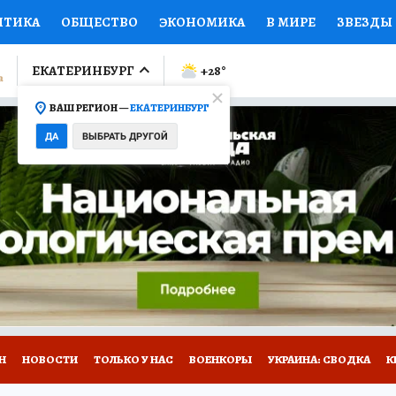
ИТИКА
ОБЩЕСТВО
ЭКОНОМИКА
В МИРЕ
ЗВЕЗДЫ
ЛУМНИСТЫ
ПРОИСШЕСТВИЯ
НАЦИОНАЛЬНЫЕ ПРОЕК
ЕКАТЕРИНБУРГ
+28
°
ВАШ РЕГИОН —
ЕКАТЕРИНБУРГ
Ы
ОТКРЫВАЕМ МИР
Я ЗНАЮ
СЕМЬЯ
ЖЕНСКИЕ СЕ
ДА
ВЫБРАТЬ ДРУГОЙ
ПРОМОКОДЫ
СЕРИАЛЫ
СПЕЦПРОЕКТЫ
ДЕФИЦИТ
ВИЗОР
КОЛЛЕКЦИИ
КОНКУРСЫ
РАБОТА У НАС
ГИ
Н
НОВОСТИ
ТОЛЬКО У НАС
ВОЕНКОРЫ
УКРАИНА: СВОДКА
К