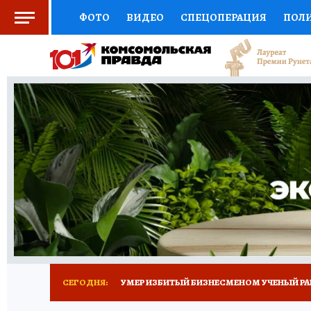
ФОТО
ВИДЕО
СПЕЦОПЕРАЦИЯ
ПОЛ
СОЦПОДДЕРЖКА
НАУКА
СПОРТ
КО
ВЫБОР ЭКСПЕРТОВ
ДОКТОР
ФИНАНС
КНИЖНАЯ ПОЛКА
ПРОГНОЗЫ НА СПОРТ
ПРЕСС-ЦЕНТР
НЕДВИЖИМОСТЬ
ТЕЛЕ
РАДИО КП
ТЕСТЫ
НОВОЕ НА САЙТЕ
СЕГОДНЯ:
УМЕР ИЗБИТЫЙ БИЗНЕСМЕНОМ УЧЕНЫЙ РА