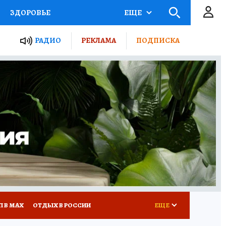
ЗДОРОВЬЕ
ЕЩЕ
ТЫ РОССИИ
РАДИО
РЕКЛАМА
ПОДПИСКА
КРЕТЫ
ПУТЕВОДИТЕЛЬ
 ЖЕЛЕЗА
ТУРИЗМ
Д ПОТРЕБИТЕЛЯ
ВСЕ О КП
П В МАХ
ОТДЫХ В РОССИИ
ЕЩЕ