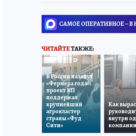
САМОЕ ОПЕРАТИВНОЕ – В
ЧИТАЙТЕ
ТАКЖЕ:
В России назовут
«Фермера года»:
проект КП
поддержал
крупнейший
Как вырас
агрокластер
руководи
страны «Фуд
внутри о
Сити»
компани