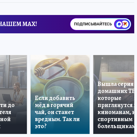
 НАШЕМ MAX!
ПОДПИСЫВАЙТЕСЬ
Вышла серия
домашних ТВ
Если добавить
которые
ти до
мёд в горячий
приглянутся 
теля
чай, он станет
киноманам, и
дной
вредным. Так ли
спортивным
и
это?
болельщикам